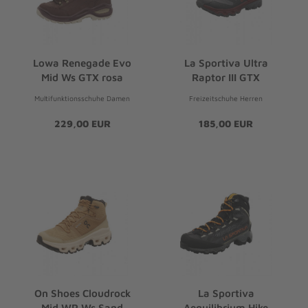
Lowa Renegade Evo
La Sportiva Ultra
Mid Ws GTX rosa
Raptor III GTX
Multifunktionsschuhe Damen
Freizeitschuhe Herren
229,00 EUR
185,00 EUR
On Shoes Cloudrock
La Sportiva
Mid WP Ws Sand
Aequilibrium Hike