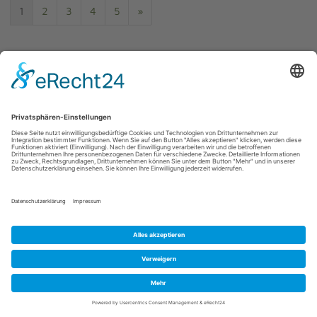
1
2
3
4
5
»
1
bis
80
(von insgesamt
348
)
KATEGORIEN DER
WANDERSCHUHE UND
BERGSCHUHE
WIR BENÖTIGEN IHRE
ZUSTIMMUNG, UM DEN YOUTUBE
VIDEO-SERVICE ZU LADEN!