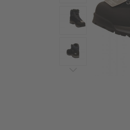
Sommerschuhe
Sa
Sl
Sn
Jagdschuhe
Pf
St
Ou
Jagdschuhe für Damen
St
So
Winterjagd und
Ou
Gummistiefel
St
Zwiegenähte Jagdschuhe
Ko
Sa
Sl
Sn
Sti