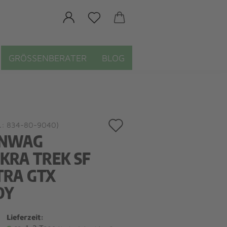
GRÖSSENBERATER
BLOG
Auf
.:
834-80-9040
)
NWAG
den
KRA TREK SF
Merkzettel
TRA GTX
DY
Lieferzeit: