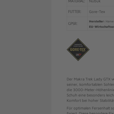
MATERIAL:
Nubuk
FUTTER:
Gore-Tex
Hersteller:
Hanwag
GPSR:
EU-Wirtschaftsa
Der Makra Trek Lady GTX ve
seiner, komfortablen Sohlen
die 3000-Meter-Höhenlinie 
Schuh eine besonders leic
Komfort bei hoher Stabilitä
Für optimalen Fersenhalt 
fixiert. Diese besondere Fi