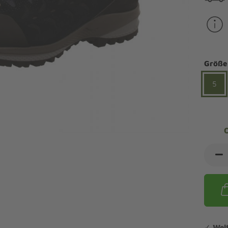
ndalen Komfort
Sandaletten
ipper Komfort
eaker Komfort
lege und Leisten -
Angebote Outdoorschuhe
iefel Komfort
tdoor
Barfußschuhe
iefeletten Komfort
Größe
cken und Strümpfe -
Schmal, Extrabreit, Hallux
tdoor
5
eigeisen und Gamaschen
mfortschuhe Sale
ndalen Sale
ipper Sale
eaker Sale
efel Sale
✓
Wel