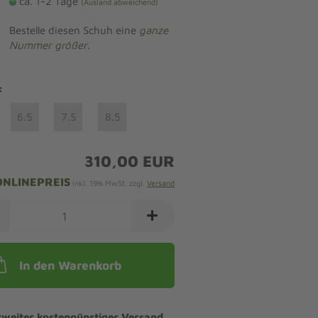
ca. 1-2 Tage
(Ausland abweichend)
Bestelle diesen Schuh eine
ganze
Nummer größer
.
:
6.5
7.5
8.5
310,00 EUR
ONLINEPREIS
inkl. 19% MwSt. zzgl.
Versand
In den Warenkorb
tweiter kostengünstiger Versand