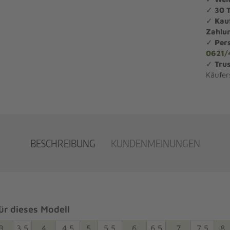
✓
30 
✓
Kau
Zahlu
✓
Per
0621/
✓
Trus
Käufer
BESCHREIBUNG
KUNDENMEINUNGEN
r dieses Modell
3
3,5
4
4,5
5
5,5
6
6,5
7
7,5
8