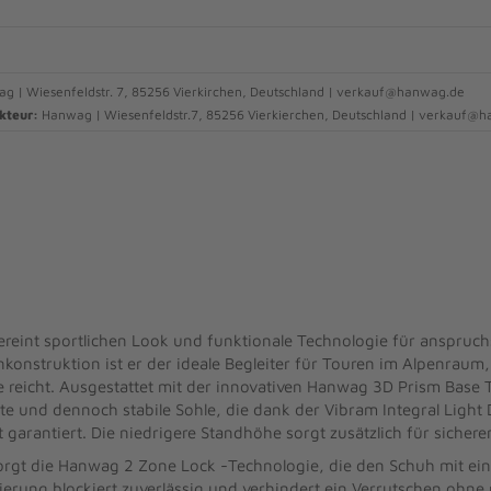
 | Wiesenfeldstr. 7, 85256 Vierkirchen, Deutschland | verkauf@hanwag.de
kteur:
Hanwag | Wiesenfeldstr.7, 85256 Vierkierchen, Deutschland | verkauf@
reint sportlichen Look und funktionale Technologie für anspruchs
konstruktion ist er der ideale Begleiter für Touren im Alpenraum,
reicht. Ausgestattet mit der innovativen Hanwag 3D Prism Base T
hte und dennoch stabile Sohle, die dank der Vibram Integral Lig
t garantiert. Die niedrigere Standhöhe sorgt zusätzlich für sicheren
sorgt die Hanwag 2 Zone Lock -Technologie, die den Schuh mit e
xierung blockiert zuverlässig und verhindert ein Verrutschen ohne