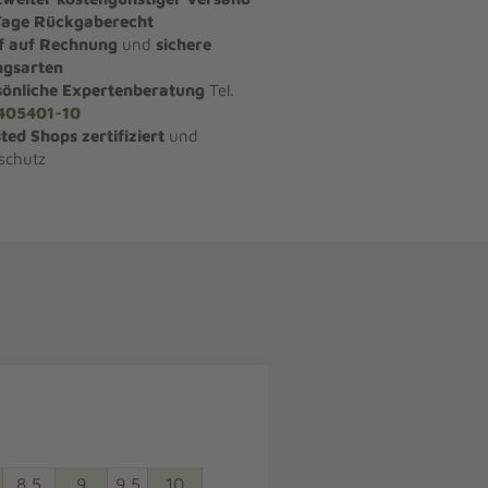
Tage Rückgaberecht
f auf Rechnung
und
sichere
ngsarten
sönliche Expertenberatung
Tel.
405401-10
ted Shops zertifiziert
und
schutz
8,5
9
9,5
10