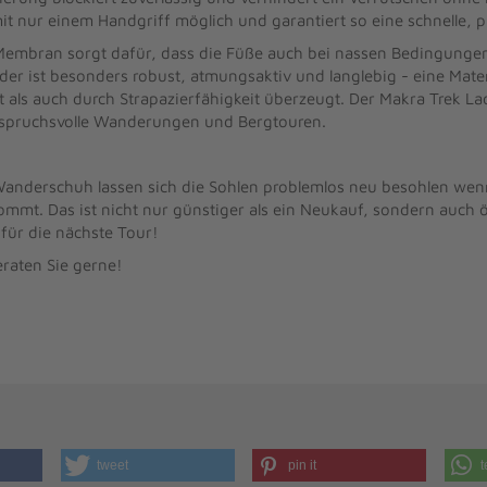
t nur einem Handgriff möglich und garantiert so eine schnelle, p
embran sorgt dafür, dass die Füße auch bei nassen Bedingungen 
r ist besonders robust, atmungsaktiv und langlebig - eine Mater
t als auch durch Strapazierfähigkeit überzeugt. Der Makra Trek La
anspruchsvolle Wanderungen und Bergtouren.
anderschuh lassen sich die Sohlen problemlos neu besohlen wenn
mmt. Das ist nicht nur günstiger als ein Neukauf, sondern auch ö
t für die nächste Tour!
eraten Sie gerne!
tweet
pin it
t