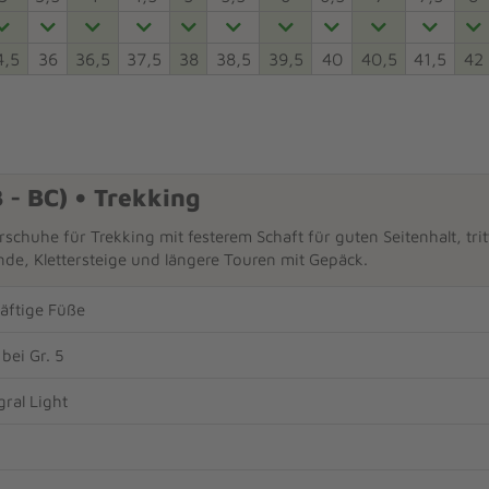
4,5
36
36,5
37,5
38
38,5
39,5
40
40,5
41,5
42
B - BC) • Trekking
schuhe für Trekking mit festerem Schaft für guten Seitenhalt, tritt
nde, Klettersteige und längere Touren mit Gepäck.
räftige Füße
bei Gr. 5
ral Light