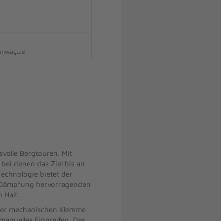
hanwag.de
volle Bergtouren. Mit
 bei denen das Ziel bis an
echnologie bietet der
ht Dämpfung hervorragenden
 Halt.
iner mechanischen Klemme
 manuelles Eingreifen. Das