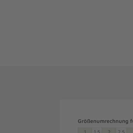
Größenumrechnung fü
1
1,5
2
2,5