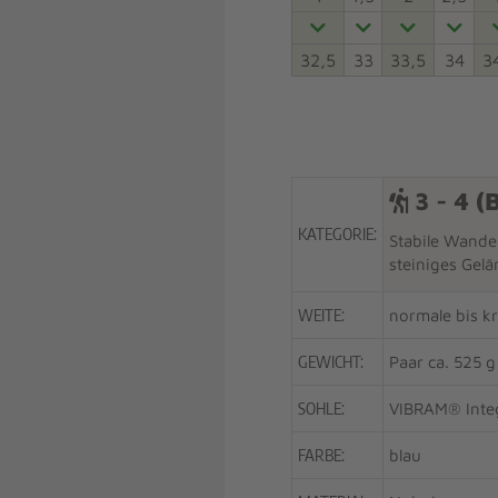
32,5
33
33,5
34
3
3 - 4 (
KATEGORIE:
Stabile Wander
steiniges Gelä
WEITE:
normale bis k
GEWICHT:
Paar ca. 525 g 
SOHLE:
VIBRAM® Integ
FARBE:
blau