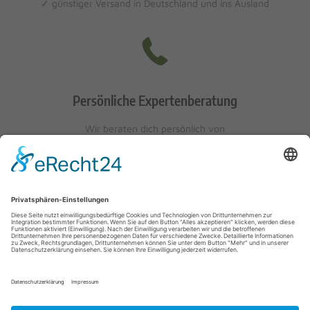
✓ günstiger Versand in Deutschland und ins Ausland
Persönliche Expertenberatung
Wir beraten dich persönlich von
Mo-Fr: 10 - 17 Uhr
Sa: 10 - 13 Uhr
0621/405401-10