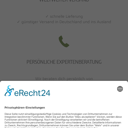
✓ schnelle Lieferung
✓ günstiger Versand in Deutschland und ins Ausland
PERSÖNLICHE EXPERTENBERATUNG
Wir beraten dich persönlich von
Mo-Fr: 10 - 17 Uhr
Sa: 10 - 13 Uhr
0621/405401-10