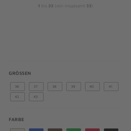
1
bis
33
(von insgesamt
33
)
GRÖSSEN
36
37
38
39
40
41
42
43
FARBE