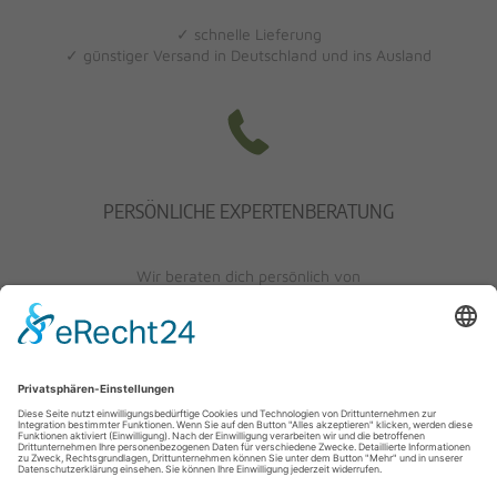
✓ schnelle Lieferung
✓ günstiger Versand in Deutschland und ins Ausland
PERSÖNLICHE EXPERTENBERATUNG
Wir beraten dich persönlich von
Mo-Fr: 10 - 17 Uhr
Sa: 10 - 13 Uhr
0621/405401-10