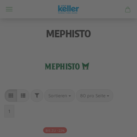
MEPHISTO
Sortieren
80 pro Seite
1
BIS ZU -22%