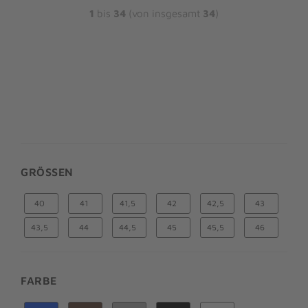
1
bis
34
(von insgesamt
34
)
GRÖSSEN
40
41
41,5
42
42,5
43
43,5
44
44,5
45
45,5
46
FARBE