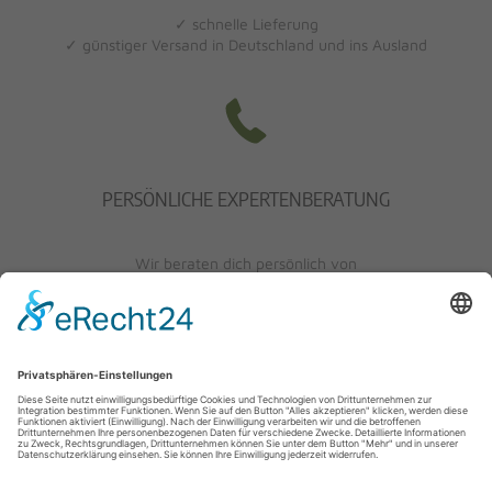
✓ schnelle Lieferung
✓ günstiger Versand in Deutschland und ins Ausland
PERSÖNLICHE EXPERTENBERATUNG
Wir beraten dich persönlich von
Mo-Fr: 10 - 17 Uhr
Sa: 10 - 13 Uhr
0621/405401-10