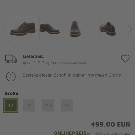
Lieferzeit:
A
ca. 1-2 Tage
(Ausland abweichend)
d
Bestelle diesen Schuh in deiner
normalen Größe
.
M
Größe:
42
44
44.5
45
499,00 EUR
ONLINEPREIS
inkl. 19% MwSt. zzgl.
Versand