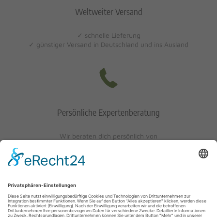
Weltweiter Versand
✓ schnelle Lieferung
✓ günstiger Versand in Deutschland und ins Ausland
Persönliche Expertenberatung
Wir beraten dich persönlich von
Mo-Fr: 10 - 17 Uhr
Sa: 10 - 13 Uhr
0621/405401-10