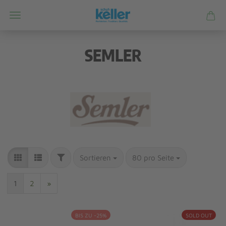
SEMLER
Sortieren
80 pro Seite
1
2
»
BIS ZU -25%
SOLD OUT