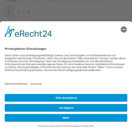
1
2
»
1
bis
80
(von insgesamt
114
)
GRÖSSEN
34
34,5
35
36
36,5
37
37,5
38
38,5
39
39,5
40