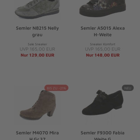
Semler N8215 Nelly
Semler A5015 Alexa
grau
H-Weite
Sale Sneaker
Sneaker Komfort
UVP 165,00 EUR
UVP 165,00 EUR
Nur 129,00 EUR
Nur 148,00 EUR
BIS ZU -21%
NEU
Semler M4070 Mira
Semler F9300 Fabia
H Gr.37
Weite G