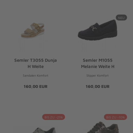
NEU
Semler T3055 Dunja
Semler M1055
H Weite
Melanie Weite H
Sandalen Komfort
Slipper Komfort
160,00 EUR
160,00 EUR
BIS ZU -21%
BIS ZU -10%