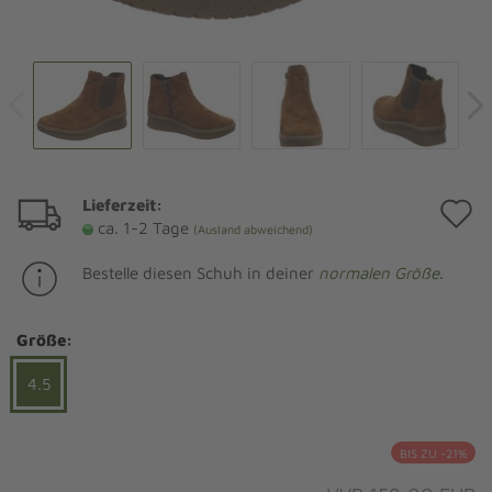
Lieferzeit:
A
ca. 1-2 Tage
(Ausland abweichend)
d
Bestelle diesen Schuh in deiner
normalen Größe
.
M
Größe:
4.5
BIS ZU -21%