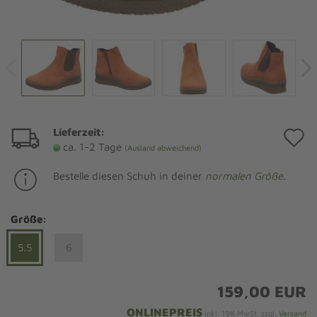
Lieferzeit:
A
ca. 1-2 Tage
(Ausland abweichend)
d
Bestelle diesen Schuh in deiner
normalen Größe
.
M
Größe:
5.5
6
159,00 EUR
ONLINEPREIS
inkl. 19% MwSt. zzgl.
Versand