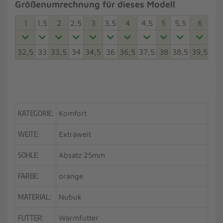
Größenumrechnung für dieses Modell
1
1,5
2
2,5
3
3,5
4
4,5
5
5,5
6
6,5
32,5
33
33,5
34
34,5
36
36,5
37,5
38
38,5
39,5
40
KATEGORIE:
Komfort
WEITE:
Extraweit
SOHLE:
Absatz 25mm
FARBE:
orange
MATERIAL:
Nubuk
FUTTER:
Warmfutter