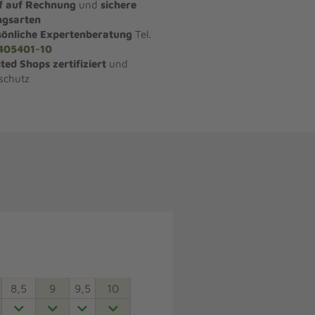
f auf Rechnung
und
sichere
ngsarten
sönliche Expertenberatung
Tel.
405401-10
ted Shops zertifiziert
und
schutz
8,5
9
9,5
10