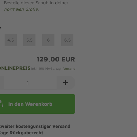
Bestelle diesen Schuh in deiner
normalen Größe
.
:
4.5
5.5
6
6.5
129,00 EUR
ONLINEPREIS
inkl. 19% MwSt. zzgl.
Versand
In den Warenkorb
tweiter kostengünstiger Versand
Tage Rückgaberecht