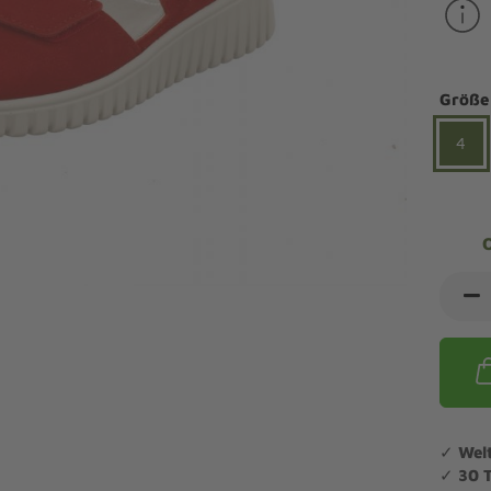
ndalen Komfort
Sandaletten
ipper Komfort
eaker Komfort
lege und Leisten -
Angebote Outdoorschuhe
iefel Komfort
Größe
tdoor
Barfußschuhe
iefeletten Komfort
cken und Strümpfe -
4
Schmal, Extrabreit, Hallux
tdoor
eigeisen und Gamaschen
mfortschuhe Sale
ndalen Sale
ipper Sale
eaker Sale
efel Sale
✓
Wel
✓
30 