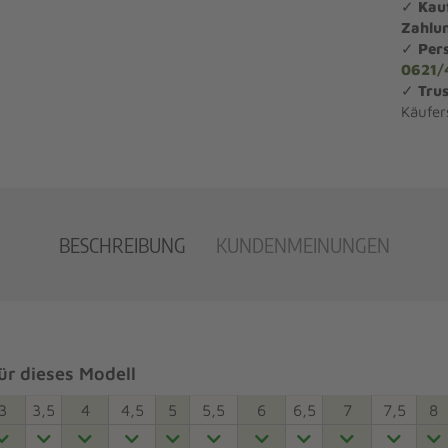
✓
Kau
Zahlu
✓
Per
0621/
✓
Trus
Käufer
BESCHREIBUNG
KUNDENMEINUNGEN
r dieses Modell
3
3,5
4
4,5
5
5,5
6
6,5
7
7,5
8