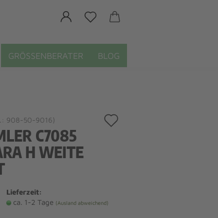
GRÖSSENBERATER
BLOG
Auf
.:
908-50-9016
)
MLER C7085
den
ARA H WEITE
Merkzettel
T
Lieferzeit:
ca. 1-2 Tage
(Ausland abweichend)