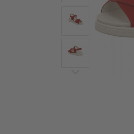
Sommerschuhe
Sa
Sl
Sn
Jagdschuhe
Pf
St
Ou
Jagdschuhe für Damen
St
So
Winterjagd und
Ou
Gummistiefel
St
Zwiegenähte Jagdschuhe
Ko
Sa
Sl
Sn
Sti