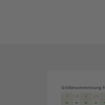
Größenumrechnung fü
1
1,5
2
2,5