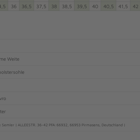
4,5
36
36,5
37,5
38
38,5
39,5
40
40,5
41,5
42
me Weite
olstersohle
vro
ter
:
Semler | ALLEESTR. 36-42 PFA:66932, 66953 Pirmasens, Deutschland |