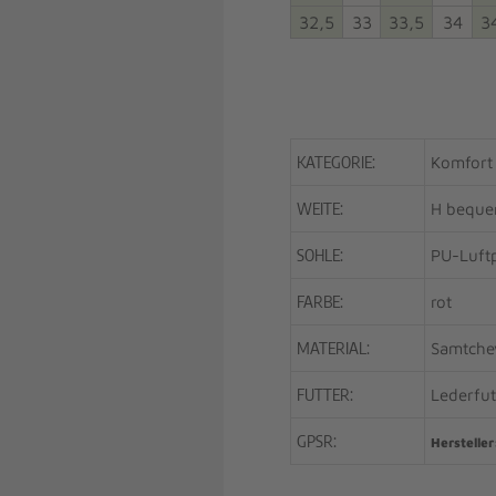
32,5
33
33,5
34
3
KATEGORIE:
Komfort
WEITE:
H beque
SOHLE:
PU-Luftp
FARBE:
rot
MATERIAL:
Samtche
FUTTER:
Lederfut
GPSR:
Hersteller