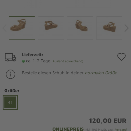
Lieferzeit:
A
ca. 1-2 Tage
(Ausland abweichend)
d
Bestelle diesen Schuh in deiner
normalen Größe
.
M
Größe:
41
120,00 EUR
ONLINEPREIS
inkl. 19% MwSt. zzgl.
Versand