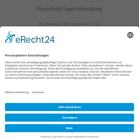
Persönliche Expertenberatung
Wir beraten dich persönlich von
Mo-Fr: 10 - 17 Uhr
Sa: 10 - 13 Uhr
0621/405401-10
© 2023 Schuh-Keller KG | Wredestraße 10 | D-67059
Ludwigshafen/Rhein | info@schuh-keller.de | Tel. 0621/405401-10