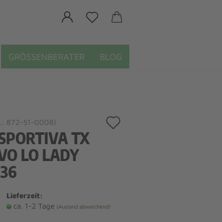
GRÖSSENBERATER
BLOG
Auf
.:
872-51-0008
)
 SPORTIVA TX
den
EVO LO LADY
Merkzettel
.36
Lieferzeit:
ca. 1-2 Tage
(Ausland abweichend)