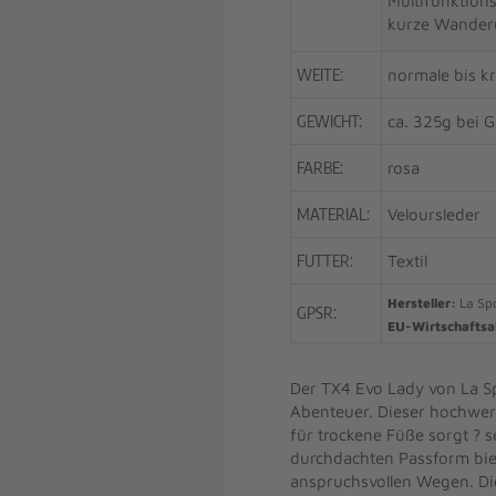
Multifunktion
kurze Wander
WEITE:
normale bis k
GEWICHT:
ca. 325g bei 
FARBE:
rosa
MATERIAL:
Veloursleder
FUTTER:
Textil
Hersteller:
La Spo
GPSR:
EU-Wirtschaftsa
Der TX4 Evo Lady von La Spo
Abenteuer. Dieser hochwer
für trockene Füße sorgt ? 
durchdachten Passform bie
anspruchsvollen Wegen. Die