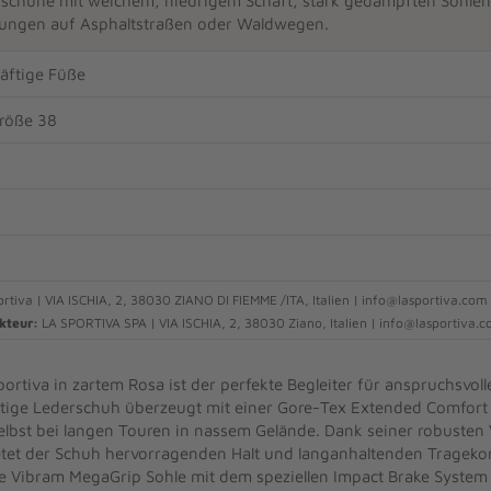
sschuhe mit weichem, niedrigem Schaft, stark gedämpften Sohlen, 
ungen auf Asphaltstraßen oder Waldwegen.
räftige Füße
Größe 38
rtiva | VIA ISCHIA, 2, 38030 ZIANO DI FIEMME /ITA, Italien | info@lasportiva.com
kteur:
LA SPORTIVA SPA | VIA ISCHIA, 2, 38030 Ziano, Italien | info@lasportiva.
rtiva in zartem Rosa ist der perfekte Begleiter für anspruchsvoll
tige Lederschuh überzeugt mit einer Gore-Tex Extended Comfort
selbst bei langen Touren in nassem Gelände. Dank seiner robusten
tet der Schuh hervorragenden Halt und langanhaltenden Tragekom
 Vibram MegaGrip Sohle mit dem speziellen Impact Brake System 