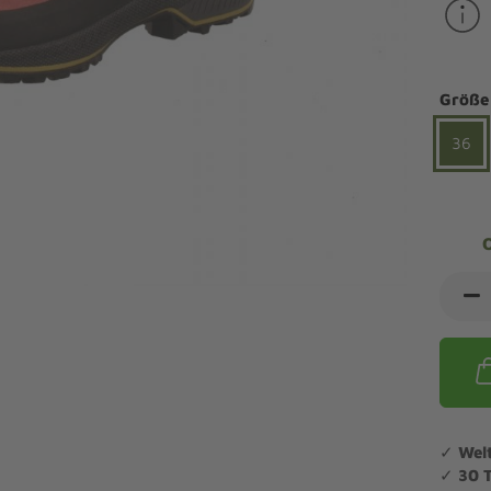
ndalen Komfort
Sandaletten
ipper Komfort
eaker Komfort
lege und Leisten -
Angebote Outdoorschuhe
iefel Komfort
Größe
tdoor
Barfußschuhe
iefeletten Komfort
cken und Strümpfe -
36
Schmal, Extrabreit, Hallux
tdoor
eigeisen und Gamaschen
mfortschuhe Sale
ndalen Sale
ipper Sale
eaker Sale
efel Sale
✓
Wel
✓
30 