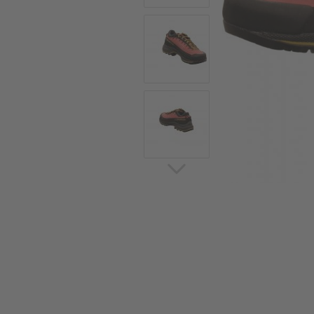
Sommerschuhe
Sa
Sl
Sn
Jagdschuhe
Pf
St
Ou
Jagdschuhe für Damen
St
So
Winterjagd und
Ou
Gummistiefel
St
Zwiegenähte Jagdschuhe
Ko
Sa
Sl
Sn
Sti