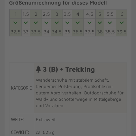
Größenumrechnung für dieses Modell
1
1,5
2
2,5
3
3,5
4
4,5
5
5,5
6
6,5
32,5
33
33,5
34
34,5
36
36,5
37,5
38
38,5
39,5
40
3 (B) • Trekking
Wanderschuhe mit stabilem Schaft,
bequemer Polsterung, Profilsohle mit
KATEGORIE:
gutem Abrollverhalten. Outdoorschuhe für
Wald- und Schotterwege in Mittelgebirge
und Voralpen.
WEITE:
Extraweit
GEWICHT:
ca. 625 g