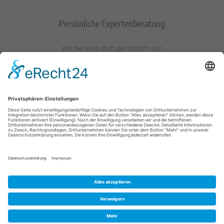
Persönliche Expertenberatung
Wir beraten dich persönlich von
Mo-Fr: 10 - 17 Uhr
Sa: 10 - 13 Uhr
0621/405401-10
© 2023 Schuh-Keller KG | Wredestraße 10 | D-67059
Ludwigshafen/Rhein | info@schuh-keller.de | Tel. 0621/405401-10