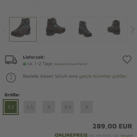
Lieferzeit:
A
ca. 1-2 Tage
(Ausland abweichend)
d
Bestelle diesen Schuh eine
ganze Nummer größer
.
M
Größe:
5.5
6.5
8
8.5
9
289,00 EUR
ONLINEPREIS
inkl. 19% MwSt. zzgl.
Versand