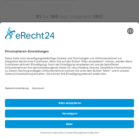
81
bis
160
(von insgesamt
382
)
DAMENSANDALEN UND
PANTOLETTEN ONLINE SHOPPEN
Tauche ein in unsere Onlineshop-Kategorie für
Sandalen und Pantoletten
und entdecke eine fabelhafte
Auswahl an stylishen und bequemen Schuhen, die
deinen Sommerlook auf das nächste Level heben. Egal,
ob du dich nach lässigen Zehentrennern sehnst,
Keilsandalen für einen eleganten Auftritt suchst oder
einfach nur bequeme Pantoletten für den Alltag
brauchst - hier findest du garantiert das perfekte Paar,
das deine Füße zum Strahlen bringt!