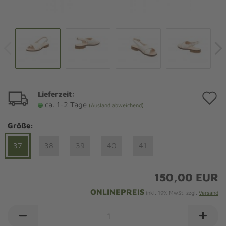
Lieferzeit:
A
ca. 1-2 Tage
(Ausland abweichend)
d
Größe:
M
37
38
39
40
41
150,00 EUR
ONLINEPREIS
inkl. 19% MwSt. zzgl.
Versand