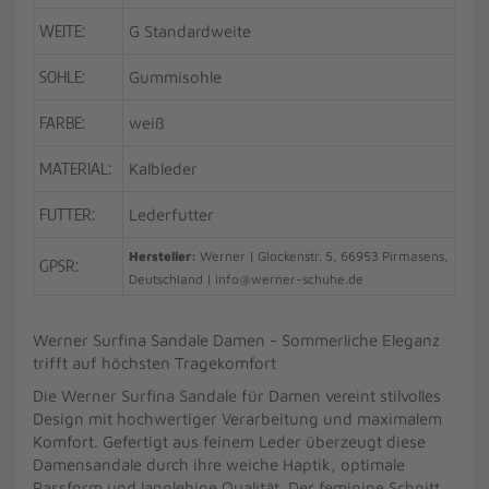
WEITE:
G Standardweite
SOHLE:
Gummisohle
FARBE:
weiß
MATERIAL:
Kalbleder
FUTTER:
Lederfutter
Hersteller:
Werner | Glockenstr. 5, 66953 Pirmasens,
GPSR:
Deutschland | info@werner-schuhe.de
Werner Surfina Sandale Damen - Sommerliche Eleganz
trifft auf höchsten Tragekomfort
Die Werner Surfina Sandale für Damen vereint stilvolles
Design mit hochwertiger Verarbeitung und maximalem
Komfort. Gefertigt aus feinem Leder überzeugt diese
Damensandale durch ihre weiche Haptik, optimale
Passform und langlebige Qualität. Der feminine Schnitt