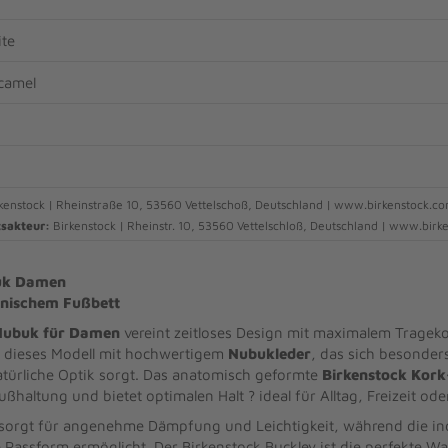
te
 camel
kenstock | Rheinstraße 10, 53560 Vettelschoß, Deutschland | www.birkenstock.c
tsakteur:
Birkenstock | Rheinstr. 10, 53560 Vettelschloß, Deutschland | www.bir
buk Damen
onischem Fußbett
 Nubuk für Damen
vereint zeitloses Design mit maximalem Tragek
t dieses Modell mit hochwertigem
Nubukleder
, das sich besonder
atürliche Optik sorgt. Das anatomisch geformte
Birkenstock Kork
ußhaltung und bietet optimalen Halt ? ideal für Alltag, Freizeit ode
 sorgt für angenehme Dämpfung und Leichtigkeit, während die indi
e Passform ermöglicht. Der Birkenstock Buckley ist die perfekte W