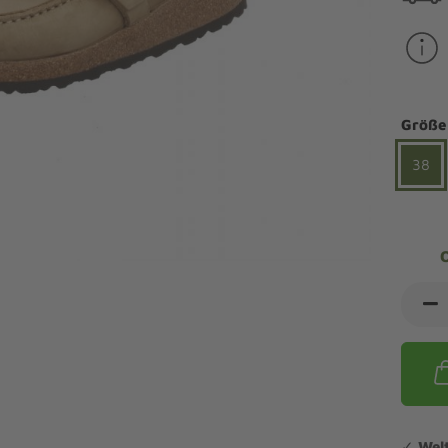
ndalen Komfort
Sandaletten
ipper Komfort
eaker Komfort
lege und Leisten -
Angebote Outdoorschuhe
iefel Komfort
tdoor
Barfußschuhe
iefeletten Komfort
Größe
cken und Strümpfe -
Schmal, Extrabreit, Hallux
tdoor
38
eigeisen und Gamaschen
mfortschuhe Sale
ndalen Sale
ipper Sale
eaker Sale
efel Sale
✓
Wel