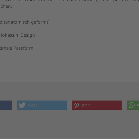
uchen.
tt (anatomisch geformt)
Mokassin-Design
ptimale Passform
tweet
pin it
t