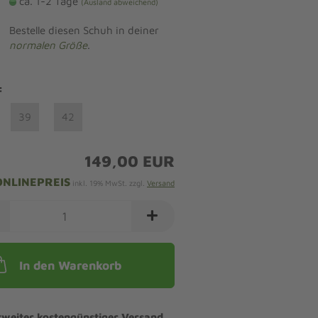
ca. 1-2 Tage
(Ausland abweichend)
Bestelle diesen Schuh in deiner
normalen Größe
.
:
39
42
149,00 EUR
ONLINEPREIS
inkl. 19% MwSt. zzgl.
Versand
In den Warenkorb
tweiter kostengünstiger Versand