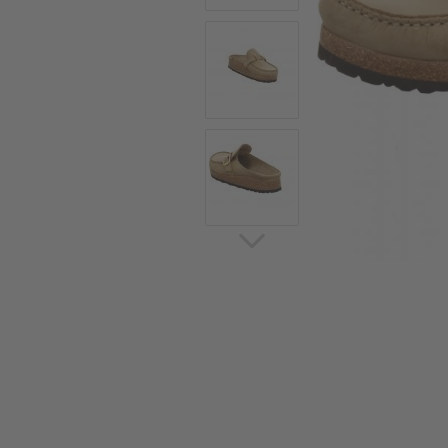
Sommerschuhe
Sa
Sl
Sn
Jagdschuhe
Pf
St
Ou
Jagdschuhe für Damen
St
So
Winterjagd und
Ou
Gummistiefel
St
Zwiegenähte Jagdschuhe
Ko
Sa
Sl
Sn
Sti