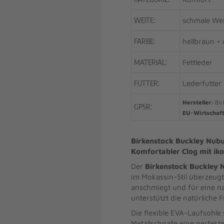
WEITE:
schmale Wei
FARBE:
hellbraun +
MATERIAL:
Fettleder
FUTTER:
Lederfutter
Hersteller:
Bir
GPSR:
EU-Wirtschaf
Birkenstock Buckley Nu
Komfortabler Clog mit ik
Der
Birkenstock Buckley
im Mokassin-Stil überzeug
anschmiegt und für eine n
unterstützt die natürliche F
Die flexible EVA-Laufsohle
Metallschnalle eine perfekt