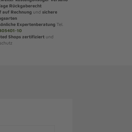
Tage Rückgaberecht
f auf Rechnung
und
sichere
ngsarten
sönliche Expertenberatung
Tel.
405401-10
ted Shops zertifiziert
und
schutz