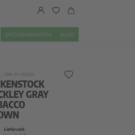
GRÖSSENBERATER
BLOG
Auf
.:
288-31-0002
)
RKENSTOCK
den
CKLEY GRAY
Merkzettel
BACCO
OWN
Lieferzeit: