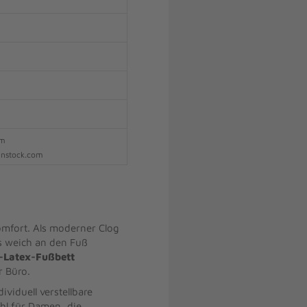
om
kenstock.com
omfort. Als moderner Clog
s weich an den Fuß
-Latex-Fußbett
r Büro.
viduell verstellbare
ahl für Damen, die