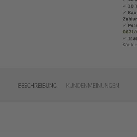
✓
30 
✓
Kau
Zahlu
✓
Per
0621/
✓
Trus
Käufer
BESCHREIBUNG
KUNDENMEINUNGEN