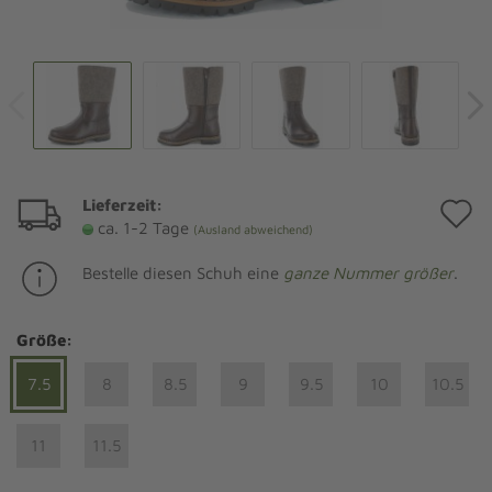
Lieferzeit:
A
ca. 1-2 Tage
(Ausland abweichend)
d
Bestelle diesen Schuh eine
ganze Nummer größer
.
M
Größe:
7.5
8
8.5
9
9.5
10
10.5
11
11.5