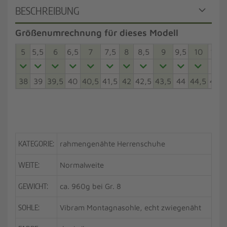
BESCHREIBUNG
Größenumrechnung für dieses Modell
5
5,5
6
6,5
7
7,5
8
8,5
9
9,5
10
10,5
38
39
39,5
40
40,5
41,5
42
42,5
43,5
44
44,5
45,5
KATEGORIE:
rahmengenähte Herrenschuhe
WEITE:
Normalweite
GEWICHT:
ca. 960g bei Gr. 8
SOHLE:
Vibram Montagnasohle, echt zwiegenäht