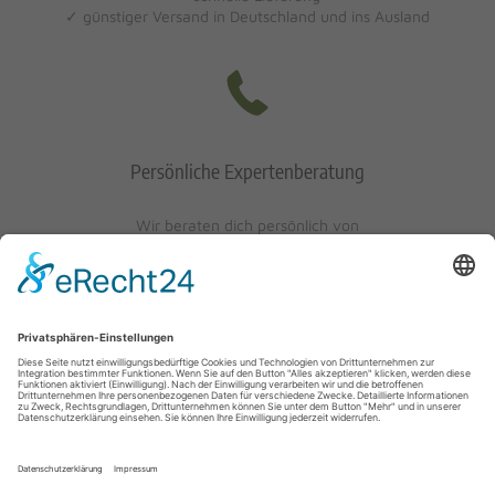
✓ günstiger Versand in Deutschland und ins Ausland
Persönliche Expertenberatung
Wir beraten dich persönlich von
Mo-Fr: 10 - 17 Uhr
Sa: 10 - 13 Uhr
0621/405401-10