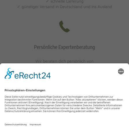
✓ schnelle Lieferung
✓ günstiger Versand in Deutschland und ins Ausland
Persönliche Expertenberatung
Wir beraten dich persönlich von
Mo-Fr: 10 - 17 Uhr
Sa: 10 - 13 Uhr
0621/405401-10