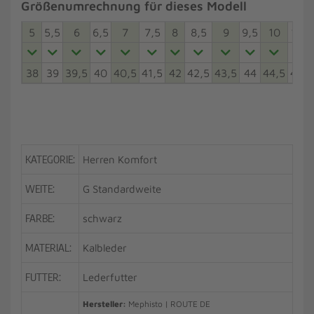
Größenumrechnung für dieses Modell
5
5,5
6
6,5
7
7,5
8
8,5
9
9,5
10
10,5
38
39
39,5
40
40,5
41,5
42
42,5
43,5
44
44,5
45,5
KATEGORIE:
Herren Komfort
WEITE:
G Standardweite
FARBE:
schwarz
MATERIAL:
Kalbleder
FUTTER:
Lederfutter
Hersteller:
Mephisto | ROUTE DE