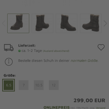
Lieferzeit:
A
ca. 1-2 Tage
(Ausland abweichend)
d
Bestelle diesen Schuh in deiner
normalen Größe
.
M
Größe:
6.5
7
10.5
12
299,00 EUR
ONLINEPREIS
inkl. 19% MwSt. zzgl.
Versand