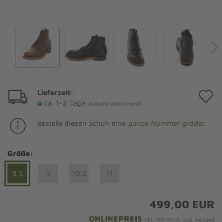
Lieferzeit:
A
ca. 1-2 Tage
(Ausland abweichend)
d
Bestelle diesen Schuh eine
ganze Nummer größer
.
M
Größe:
8.5
9
10.5
11
499,00 EUR
ONLINEPREIS
inkl. 19% MwSt. zzgl.
Versand