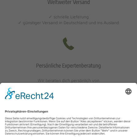
Weltweiter Versand
✓ schnelle Lieferung
✓ günstiger Versand in Deutschland und ins Ausland
Persönliche Expertenberatung
Wir beraten dich persönlich von
Mo-Fr: 10 - 17 Uhr
Sa: 10 - 13 Uhr
0621/405401-10