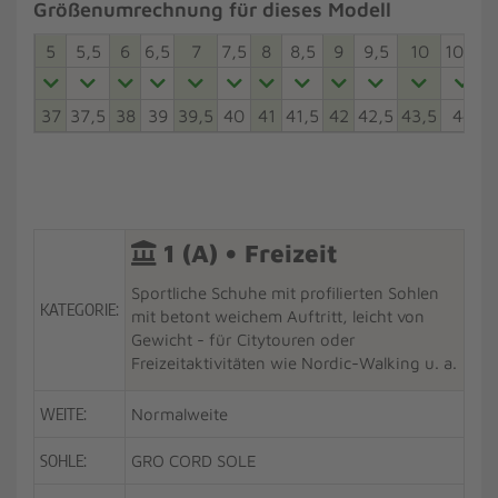
Größenumrechnung für dieses Modell
5
5,5
6
6,5
7
7,5
8
8,5
9
9,5
10
10,5
37
37,5
38
39
39,5
40
41
41,5
42
42,5
43,5
44
4
1 (A) • Freizeit
Sportliche Schuhe mit profilierten Sohlen
KATEGORIE:
mit betont weichem Auftritt, leicht von
Gewicht - für Citytouren oder
Freizeitaktivitäten wie Nordic-Walking u. a.
WEITE:
Normalweite
SOHLE:
GRO CORD SOLE