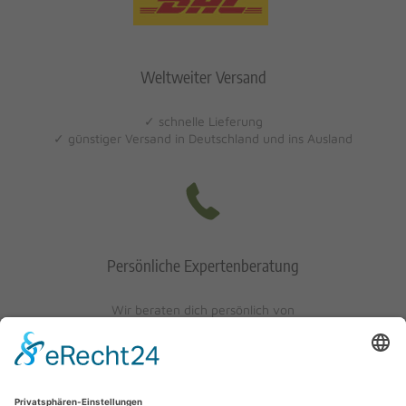
Weltweiter Versand
✓ schnelle Lieferung
✓ günstiger Versand in Deutschland und ins Ausland
Persönliche Expertenberatung
Wir beraten dich persönlich von
Mo-Fr: 10 - 17 Uhr
Sa: 10 - 13 Uhr
0621/405401-10