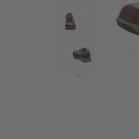
Sommerschuhe
Sa
Sl
Sn
Jagdschuhe
Pf
St
Ou
Jagdschuhe für Damen
St
So
Winterjagd und
Ou
Gummistiefel
St
Zwiegenähte Jagdschuhe
Ko
Sa
Sl
Sn
Sti