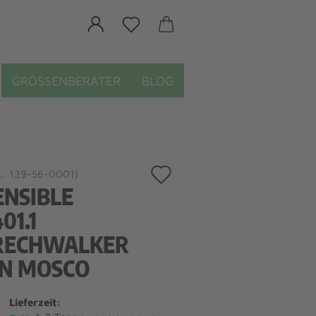
GRÖSSENBERATER
BLOG
Auf
.:
139-56-0001
)
ENSIBLE
den
01.1
Merkzettel
RECHWALKER
N MOSCO
Lieferzeit: