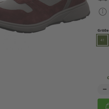
ndalen Komfort
Sandaletten
ipper Komfort
eaker Komfort
lege und Leisten -
Angebote Outdoorschuhe
iefel Komfort
tdoor
Barfußschuhe
iefeletten Komfort
Größe
cken und Strümpfe -
Schmal, Extrabreit, Hallux
tdoor
41
eigeisen und Gamaschen
mfortschuhe Sale
ndalen Sale
ipper Sale
eaker Sale
efel Sale