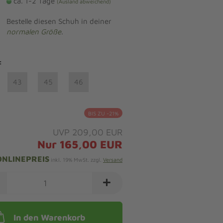
ca. 1-2 Tage
(Ausland abweichend)
Bestelle diesen Schuh in deiner
normalen Größe
.
:
43
45
46
BIS ZU -21%
UVP 209,00 EUR
Nur 165,00 EUR
ONLINEPREIS
inkl. 19% MwSt. zzgl.
Versand
In den Warenkorb