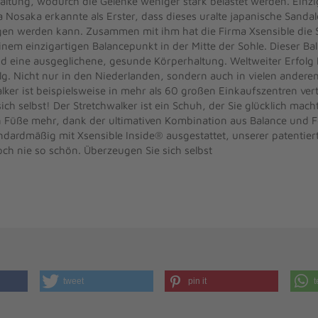
haltung, wodurch die Gelenke weniger stark belastet werden. Einz
a Nosaka erkannte als Erster, dass dieses uralte japanische Sand
n werden kann. Zusammen mit ihm hat die Firma Xsensible die St
einem einzigartigen Balancepunkt in der Mitte der Sohle. Dieser Ba
d eine ausgeglichene, gesunde Körperhaltung. Weltweiter Erfolg 
folg. Nicht nur in den Niederlanden, sondern auch in vielen ander
lker ist beispielsweise in mehr als 60 großen Einkaufszentren ver
ich selbst! Der Stretchwalker ist ein Schuh, der Sie glücklich macht
üße mehr, dank der ultimativen Kombination aus Balance und Fe
andardmäßig mit Xsensible Inside® ausgestattet, unserer patentier
ch nie so schön. Überzeugen Sie sich selbst
tweet
pin it
t