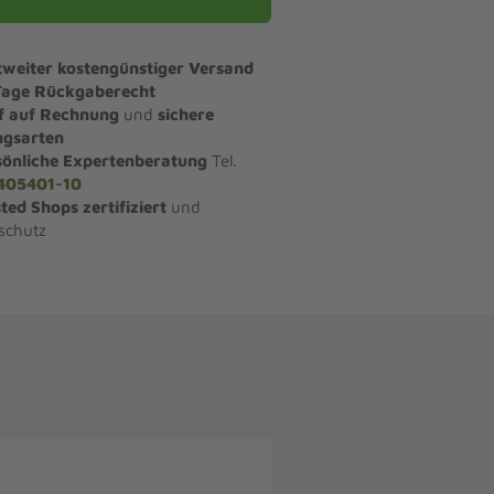
tweiter kostengünstiger Versand
Tage Rückgaberecht
f auf Rechnung
und
sichere
ngsarten
sönliche Expertenberatung
Tel.
405401-10
ted Shops zertifiziert
und
schutz