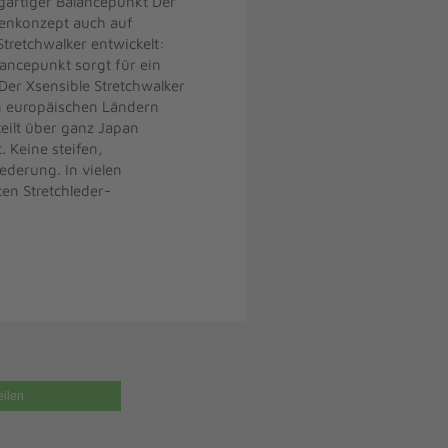
igartiger Balancepunkt Der
alenkonzept auch auf
retchwalker entwickelt:
lancepunkt sorgt für ein
Der Xsensible Stretchwalker
en europäischen Ländern
teilt über ganz Japan
. Keine steifen,
derung. In vielen
ten Stretchleder-
eilen