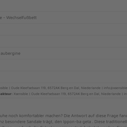
e - Wechselfußbett
 aubergine
sible | Oude Kleefsebaan 119, 6572AK Berg en Dal, Niederlande | info@xsensibl
sakteur:
Xsensible | Oude Kleefsebaan 119, 6572AK Berg en Dal, Niederlande | 
uhe noch komfortabler machen? Die Antwort auf diese Frage fan
nz besondere Sandale trägt, den Ippon-ba geta . Diese traditionel