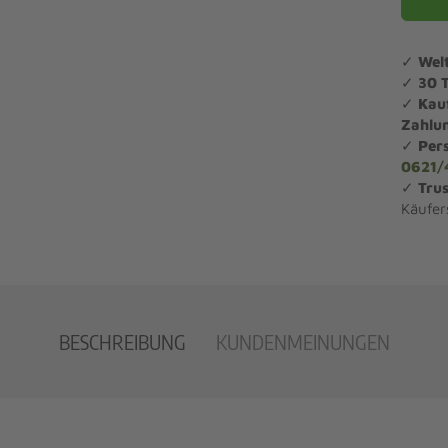
✓
Wel
✓
30 
✓
Kau
Zahlu
✓
Per
0621/
✓
Trus
Käufer
BESCHREIBUNG
KUNDENMEINUNGEN