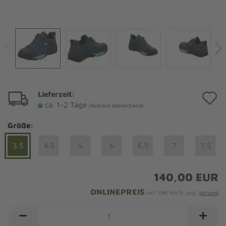
Lieferzeit:
A
ca. 1-2 Tage
(Ausland abweichend)
d
Größe:
M
3.5
4.5
5
6
6.5
7
7.5
140,00 EUR
ONLINEPREIS
inkl. 19% MwSt. zzgl.
Versand