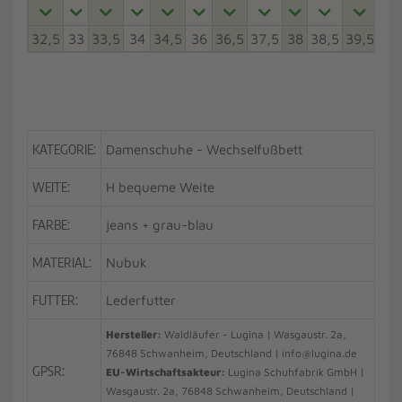
32,5
33
33,5
34
34,5
36
36,5
37,5
38
38,5
39,5
40
KATEGORIE:
Damenschuhe - Wechselfußbett
WEITE:
H bequeme Weite
FARBE:
jeans + grau-blau
MATERIAL:
Nubuk
FUTTER:
Lederfutter
Hersteller:
Waldläufer - Lugina | Wasgaustr. 2a,
76848 Schwanheim, Deutschland | info@lugina.de
GPSR:
EU-Wirtschaftsakteur:
Lugina Schuhfabrik GmbH |
Wasgaustr. 2a, 76848 Schwanheim, Deutschland |