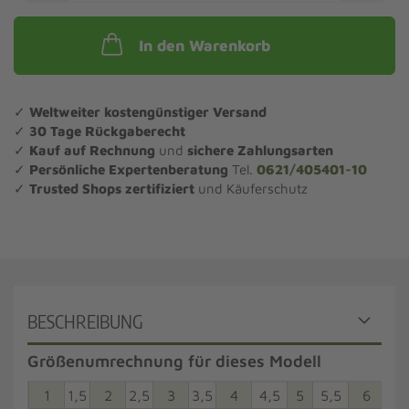
In den Warenkorb
✓
Weltweiter kostengünstiger Versand
✓
30 Tage Rückgaberecht
✓
Kauf auf Rechnung
und
sichere Zahlungsarten
✓
Persönliche Expertenberatung
Tel.
0621/405401-10
✓
Trusted Shops zertifiziert
und Käuferschutz
BESCHREIBUNG
Größenumrechnung für dieses Modell
1
1,5
2
2,5
3
3,5
4
4,5
5
5,5
6
6,5