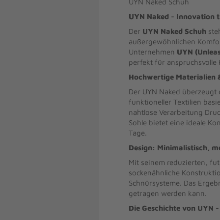
UYN Naked Schuh
UYN Naked - Innovation tr
Der
UYN Naked Schuh
ste
außergewöhnlichen Komfort 
Unternehmen
UYN (Unleas
perfekt für anspruchsvolle 
Hochwertige Materialien 
Der UYN Naked überzeugt du
funktioneller Textilien ba
nahtlose Verarbeitung Druc
Sohle bietet eine ideale K
Tage.
Design: Minimalistisch, m
Mit seinem reduzierten, fu
sockenähnliche Konstrukti
Schnürsysteme. Das Ergebni
getragen werden kann.
Die Geschichte von UYN - 