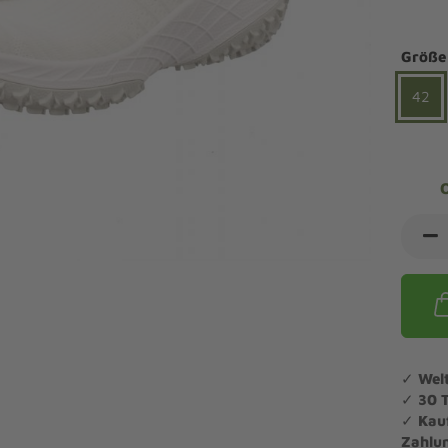
ndalen Komfort
Sandaletten
ipper Komfort
Größe
eaker Komfort
lege und Leisten -
Angebote Outdoorschuhe
iefel Komfort
42
tdoor
Barfußschuhe
iefeletten Komfort
cken und Strümpfe -
Schmal, Extrabreit, Hallux
tdoor
eigeisen und Gamaschen
mfortschuhe Sale
ndalen Sale
ipper Sale
eaker Sale
efel Sale
✓
Wel
✓
30 
✓
Kau
Zahlu