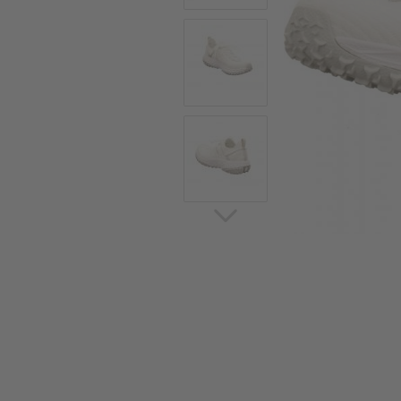
Sommerschuhe
Sa
Sl
Sn
Jagdschuhe
Pf
St
Ou
Jagdschuhe für Damen
St
So
Winterjagd und
Ou
Gummistiefel
St
Zwiegenähte Jagdschuhe
Ko
Sa
Sl
Sn
Sti