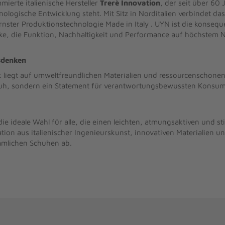
ierte italienische Hersteller
Trerè Innovation
, der seit über 60 
ologische Entwicklung steht. Mit Sitz in Norditalien verbindet da
ster Produktionstechnologie Made in Italy . UYN ist die konsequ
rke, die Funktion, Nachhaltigkeit und Performance auf höchstem N
sdenken
liegt auf umweltfreundlichen Materialien und ressourcenschone
chuh, sondern ein Statement für verantwortungsbewussten Konsum
die ideale Wahl für alle, die einen leichten, atmungsaktiven und s
tion aus italienischer Ingenieurskunst, innovativen Materialien
mmlichen Schuhen ab.