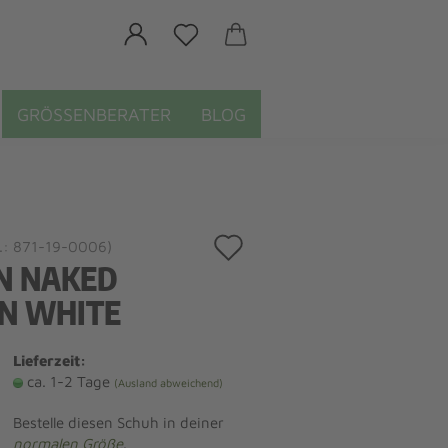
GRÖSSENBERATER
BLOG
Auf
.:
871-19-0006
)
N NAKED
den
N WHITE
Merkzettel
Lieferzeit:
ca. 1-2 Tage
(Ausland abweichend)
Bestelle diesen Schuh in deiner
normalen Größe
.