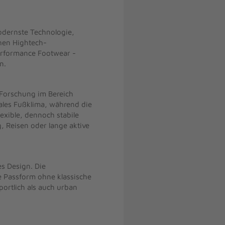
odernste Technologie,
chen Hightech-
Performance Footwear -
n.
 Forschung im Bereich
males Fußklima, während die
exible, dennoch stabile
, Reisen oder lange aktive
es Design. Die
e Passform ohne klassische
portlich als auch urban