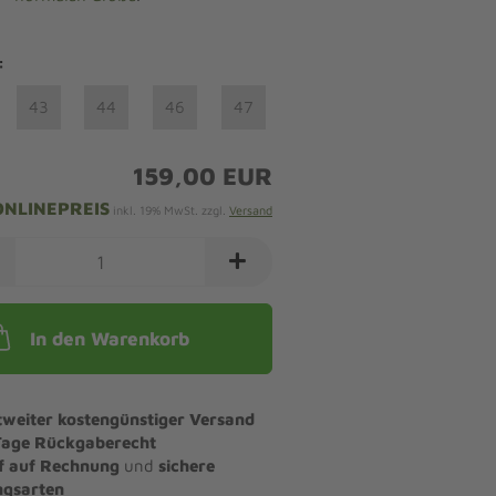
:
43
44
46
47
159,00 EUR
ONLINEPREIS
inkl. 19% MwSt. zzgl.
Versand
In den Warenkorb
tweiter kostengünstiger Versand
Tage Rückgaberecht
f auf Rechnung
und
sichere
ngsarten