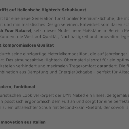
ifft auf italienische Hightech-Schuhkunst
ht für eine neue Generation funktionaler Premium-Schuhe, die m
und minimalistisches Design vereinen. Entwickelt vom italienis
h Your Nature)
, setzt dieses Modell neue Maßstäbe im Bereich 
Kunden, die Wert auf Qualität, Nachhaltigkeit und Innovation lege
& kompromisslose Qualität
rch seine einzigartige Materialkomposition, die auf jahrelanger
siert. Das atmungsaktive Hightech-Obermaterial sorgt für ein opti
kstellen verhindert und maximalen Tragekomfort garantiert. Die fl
ombination aus Dämpfung und Energierückgabe - perfekt für Alltag
odern, funktional
turistischen Look verkörpert der UYN Naked ein klares, zeitgemäß
on passt sich ergonomisch dem Fuß an und sorgt für eine perfekt
s: ein ultraleichter Schuh mit Second-Skin -Gefühl, der sowohl s
Innovation aus Italien