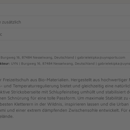
 zusätzlich
ic
 Burgweg 16, 87484 Nesselwang, Deutschland | gabrielekipka@uynsports.com
kteur:
UYN | Burgweg 16, 87484 Nesselwang, Deutschland | gabrielekipka@uyn
er Freizeitschuh aus Bio-Materialien. Hergestellt aus hochwertiger
und Temperaturregulierung bietet und gleichzeitig eine natürlic
ive Strickoberseite mit Schlupfeinstieg umhüllt und stabilisiert 
en Schnürung für eine tolle Passform. Um maximale Stabilität zu 
sten Kletterern in der Wildnis, inspirieren lassen und die Urban 
mi und einer extrem dämpfenden Zwischensohle entwickelt. Für 
elände.