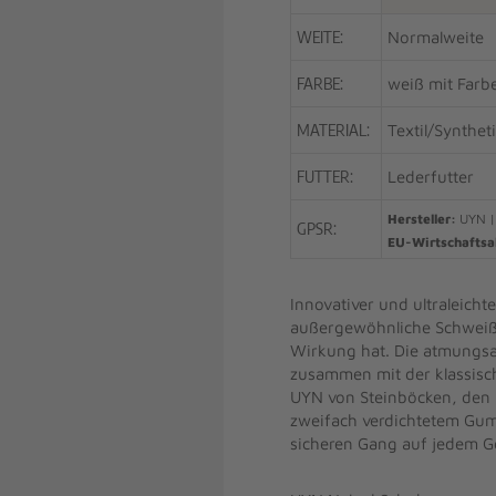
WEITE:
Normalweite
FARBE:
weiß mit Farbe
MATERIAL:
Textil/Synthet
FUTTER:
Lederfutter
Hersteller:
UYN |
GPSR:
EU-Wirtschaftsa
Innovativer und ultraleicht
außergewöhnliche Schweiß- 
Wirkung hat. Die atmungsakt
zusammen mit der klassisch
UYN von Steinböcken, den be
zweifach verdichtetem Gum
sicheren Gang auf jedem G