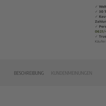
✓
Wel
✓
30 
✓
Kau
Zahlu
✓
Per
0621/
✓
Trus
Käufer
BESCHREIBUNG
KUNDENMEINUNGEN