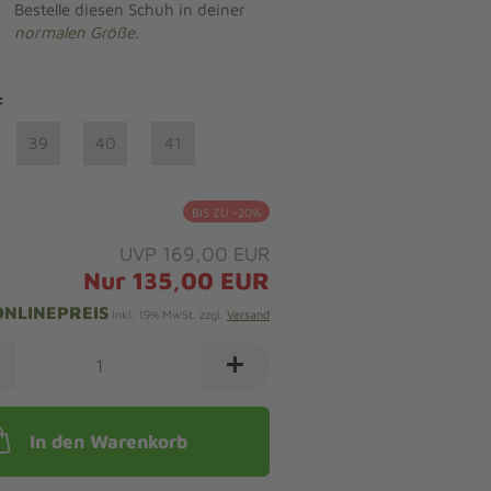
Bestelle diesen Schuh in deiner
normalen Größe
.
:
39
40
41
BIS ZU -20%
UVP 169,00 EUR
Nur 135,00 EUR
ONLINEPREIS
inkl. 19% MwSt. zzgl.
Versand
In den Warenkorb