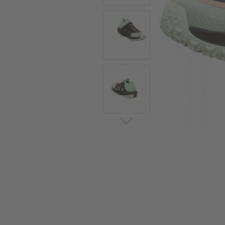
Sommerschuhe
Sa
Sl
Sn
Jagdschuhe
Pf
St
Ou
Jagdschuhe für Damen
St
So
Winterjagd und
Ou
Gummistiefel
St
Zwiegenähte Jagdschuhe
Ko
Sa
Sl
Sn
Sti