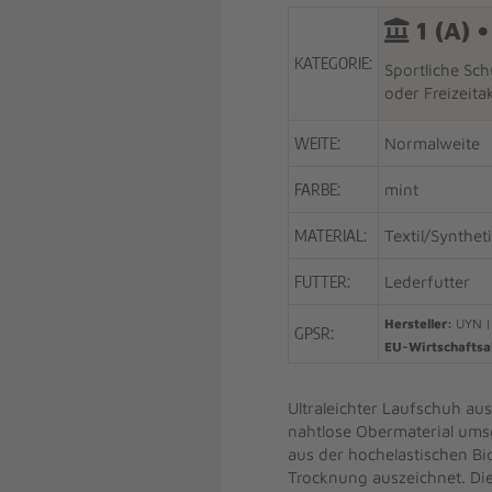
1 (A) •
KATEGORIE:
Sportliche Sch
oder Freizeita
WEITE:
Normalweite
FARBE:
mint
MATERIAL:
Textil/Synthet
FUTTER:
Lederfutter
Hersteller:
UYN |
GPSR:
EU-Wirtschaftsa
Ultraleichter Laufschuh aus
nahtlose Obermaterial umsch
aus der hochelastischen Bi
Trocknung auszeichnet. Die