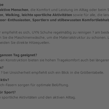
pe
aktive Menschen
, die Komfort und Leistung im Alltag oder beim 
en, Walking, leichte sportliche Aktivitäten
sowie für alle, die la
oor-Enthusiasten, Sportlern und stilbewussten Komfortliebha
 empfiehlt es sich, UYN Schuhe regelmäßig zu reinigen ? am bes
n Sie die Maschinenwäsche, um die Materialstruktur zu schonen. 
iden Sie direkte Hitzequellen.
ganzen Tag geeignet?
hen Konstruktion bieten sie hohen Tragekomfort auch bei längere
s?
? bei Unsicherheit empfiehlt sich ein Blick in die Größentabelle.
ktiv?
ch-Fasern sorgen für optimale Belüftung.
ür Sport?
 sportliche Aktivitäten und den aktiven Alltag.