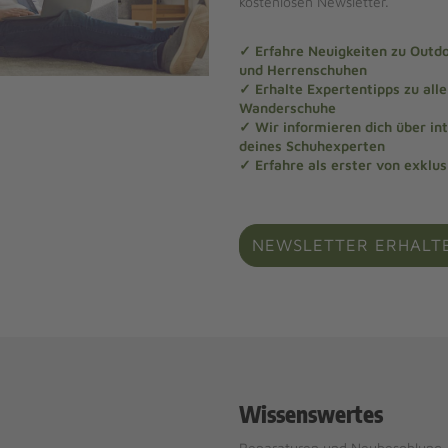
kostenlosen Newsletter.
✓ Erfahre Neuigkeiten zu Out
und Herrenschuhen
✓ Erhalte Expertentipps zu al
Wanderschuhe
✓ Wir informieren dich über in
deines Schuhexperten
✓ Erfahre als erster von exklu
NEWSLETTER ERHALT
Wissenswertes
Reparaturen und Neubesohlung