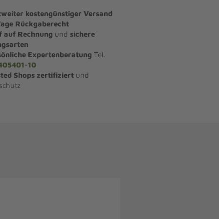
tweiter kostengünstiger Versand
Tage Rückgaberecht
f auf Rechnung
und
sichere
ngsarten
sönliche Expertenberatung
Tel.
405401-10
ted Shops zertifiziert
und
schutz