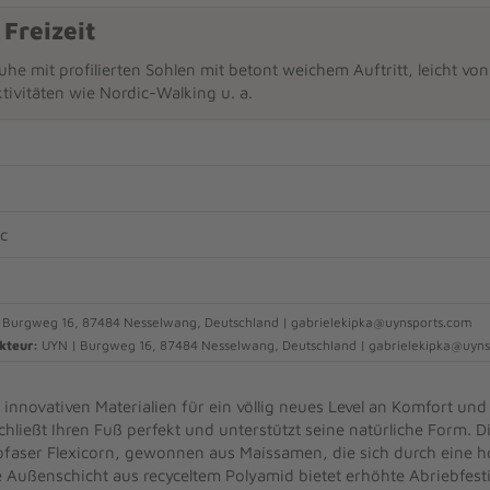
 Freizeit
uhe mit profilierten Sohlen mit betont weichem Auftritt, leicht vo
ktivitäten wie Nordic-Walking u. a.
ic
 Burgweg 16, 87484 Nesselwang, Deutschland | gabrielekipka@uynsports.com
kteur:
UYN | Burgweg 16, 87484 Nesselwang, Deutschland | gabrielekipka@uyn
 innovativen Materialien für ein völlig neues Level an Komfort und
ließt Ihren Fuß perfekt und unterstützt seine natürliche Form. Di
ofaser Flexicorn, gewonnen aus Maissamen, die sich durch eine hoh
 Außenschicht aus recyceltem Polyamid bietet erhöhte Abriebfesti