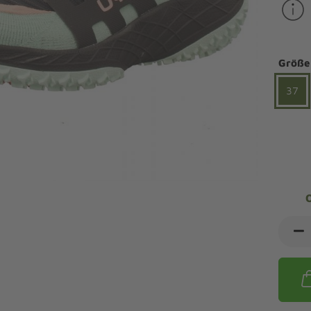
ndalen Komfort
Sandaletten
ipper Komfort
eaker Komfort
lege und Leisten -
Angebote Outdoorschuhe
iefel Komfort
Größe
tdoor
Barfußschuhe
iefeletten Komfort
cken und Strümpfe -
37
Schmal, Extrabreit, Hallux
tdoor
eigeisen und Gamaschen
mfortschuhe Sale
ndalen Sale
ipper Sale
eaker Sale
efel Sale