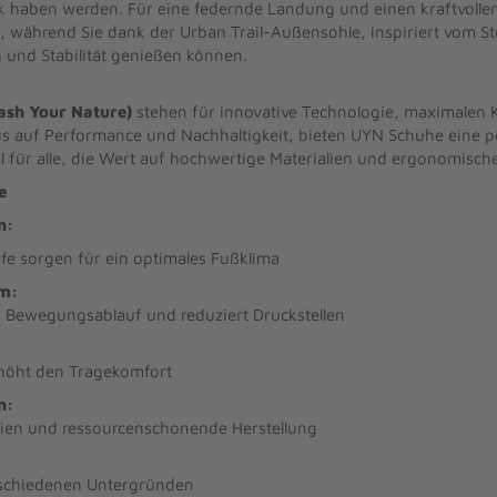
 haben werden. Für eine federnde Landung und einen kraftvolle
 während Sie dank der Urban Trail-Außensohle, inspiriert vom S
n und Stabilität genießen können.
ash Your Nature)
stehen für innovative Technologie, maximalen
us auf Performance und Nachhaltigkeit, bieten UYN Schuhe eine 
eal für alle, die Wert auf hochwertige Materialien und ergonomisc
e
n:
ffe sorgen für ein optimales Fußklima
m:
n Bewegungsablauf und reduziert Druckstellen
:
höht den Tragekomfort
n:
lien und ressourcenschonende Herstellung
erschiedenen Untergründen