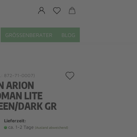
GRÖSSENBERATER
BLOG
Auf
.:
872-71-0007
)
N ARION
den
MAN LITE
Merkzettel
EEN/DARK GR
Lieferzeit:
ca. 1-2 Tage
(Ausland abweichend)