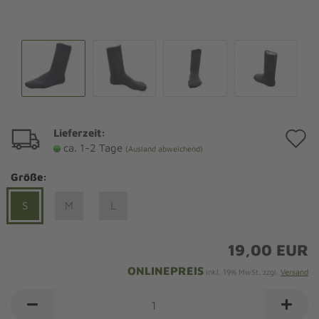
Lieferzeit:
A
ca. 1-2 Tage
(Ausland abweichend)
d
Größe:
M
S
M
L
19,00 EUR
ONLINEPREIS
inkl. 19% MwSt. zzgl.
Versand