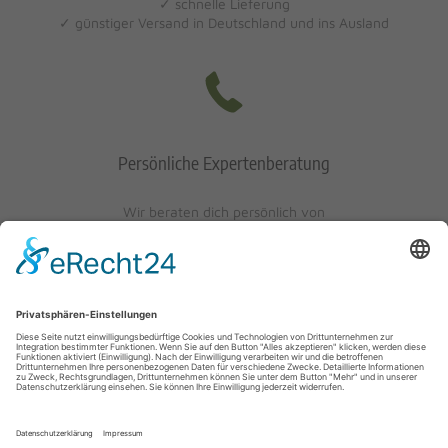
✓ schnelle Lieferung
✓ günstiger Versand in Deutschland und ins Ausland
Persönliche Expertenberatung
Wir beraten dich persönlich von
Mo-Fr: 10 - 17 Uhr
Sa: 10 - 13 Uhr
0621/405401-10