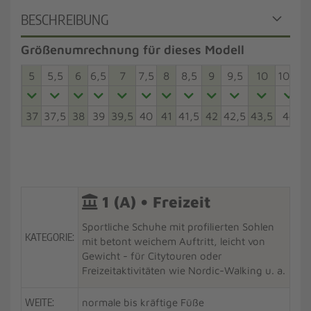
BESCHREIBUNG
Größenumrechnung für dieses Modell
5
5,5
6
6,5
7
7,5
8
8,5
9
9,5
10
10,5
37
37,5
38
39
39,5
40
41
41,5
42
42,5
43,5
44
4
1 (A) • Freizeit
Sportliche Schuhe mit profilierten Sohlen
KATEGORIE:
mit betont weichem Auftritt, leicht von
Gewicht - für Citytouren oder
Freizeitaktivitäten wie Nordic-Walking u. a.
WEITE:
normale bis kräftige Füße