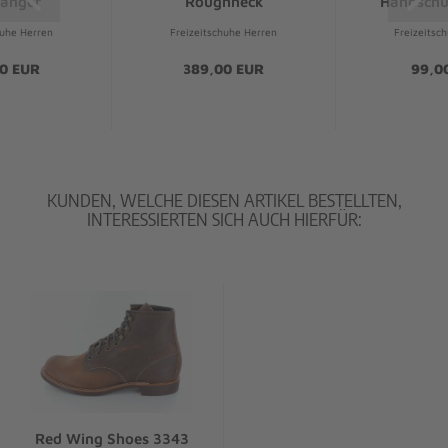
Ranger
Roughneck
Handschu
huhe Herren
Freizeitschuhe Herren
Freizeitsc
0 EUR
389,00 EUR
99,0
KUNDEN, WELCHE DIESEN ARTIKEL BESTELLTEN,
INTERESSIERTEN SICH AUCH HIERFÜR:
Red Wing Shoes 3343