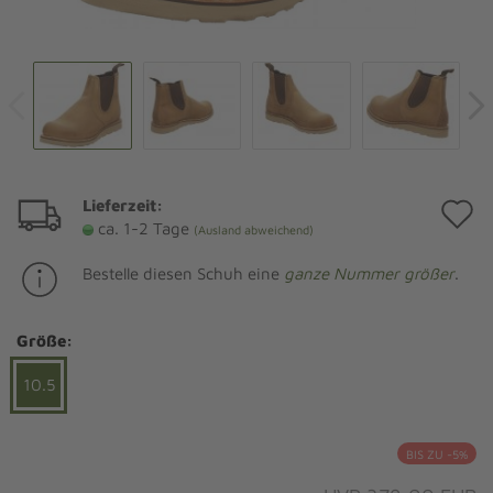
Lieferzeit:
A
ca. 1-2 Tage
(Ausland abweichend)
d
Bestelle diesen Schuh eine
ganze Nummer größer
.
M
Größe:
10.5
BIS ZU -5%