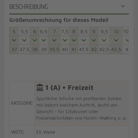
BESCHREIBUNG
Größenumrechnung für dieses Modell
5
5,5
6
6,5
7
7,5
8
8,5
9
9,5
10
10,5
37
37,5
38
39
39,5
40
41
41,5
42
42,5
43,5
44
4
1 (A) • Freizeit
Sportliche Schuhe mit profilierten Sohlen
KATEGORIE:
mit betont weichem Auftritt, leicht von
Gewicht - für Citytouren oder
Freizeitaktivitäten wie Nordic-Walking u. a.
WEITE:
EE Weite