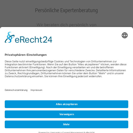
Persönliche Expertenberatung
Wir beraten dich persönlich von
Mo-Fr: 10 - 17 Uhr
Sa: 10 - 13 Uhr
0621/405401-10
© 2023 Schuh-Keller KG | Wredestraße 10 | D-67059
Ludwigshafen/Rhein | info@schuh-keller.de | Tel. 0621/405401-10