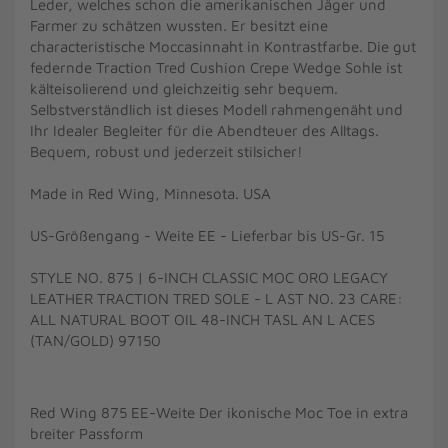
Leder, welches schon die amerikanischen Jäger und
Farmer zu schätzen wussten. Er besitzt eine
characteristische Moccasinnaht in Kontrastfarbe. Die gut
federnde Traction Tred Cushion Crepe Wedge Sohle ist
kälteisolierend und gleichzeitig sehr bequem.
Selbstverständlich ist dieses Modell rahmengenäht und
Ihr Idealer Begleiter für die Abendteuer des Alltags.
Bequem, robust und jederzeit stilsicher!
Made in Red Wing, Minnesota. USA
US-Größengang - Weite EE - Lieferbar bis US-Gr. 15
STYLE NO. 875 | 6-INCH CLASSIC MOC ORO LEGACY
LEATHER TRACTION TRED SOLE - L AST NO. 23 CARE:
ALL NATURAL BOOT OIL 48-INCH TASL AN L ACES
(TAN/GOLD) 97150
Red Wing 875 EE-Weite Der ikonische Moc Toe in extra
breiter Passform