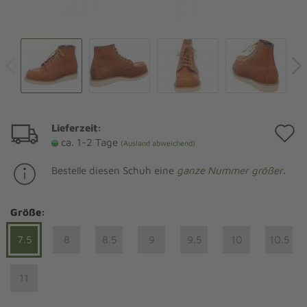
Lieferzeit:
A
ca. 1-2 Tage
(Ausland abweichend)
d
Bestelle diesen Schuh eine
ganze Nummer größer
.
M
Größe:
7.5
8
8.5
9
9.5
10
10.5
11