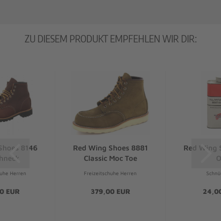
ZU DIESEM PRODUKT EMPFEHLEN WIR DIR:
Shoes 8146
Red Wing Shoes 8881
Red Wing 
hneck
Classic Moc Toe
O
huhe Herren
Freizeitschuhe Herren
Schnü
0 EUR
379,00 EUR
24,0