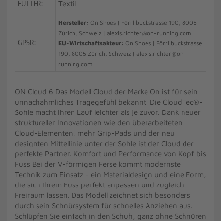
FUTTER:
Textil
Hersteller:
On Shoes | Förrlibuckstrasse 190, 8005
Zürich, Schweiz | alexis.richter@on-running.com
GPSR:
EU-Wirtschaftsakteur:
On Shoes | Förrlibuckstrasse
190, 8005 Zürich, Schweiz | alexis.richter@on-
running.com
ON Cloud 6 Das Modell Cloud der Marke On ist für sein
unnachahmliches Tragegefühl bekannt. Die CloudTec®-
Sohle macht Ihren Lauf leichter als je zuvor. Dank neuer
struktureller Innovationen wie den überarbeiteten
Cloud-Elementen, mehr Grip-Pads und der neu
designten Mittellinie unter der Sohle ist der Cloud der
perfekte Partner. Komfort und Performance von Kopf bis
Fuss Bei der V-förmigen Ferse kommt modernste
Technik zum Einsatz - ein Materialdesign und eine Form,
die sich Ihrem Fuss perfekt anpassen und zugleich
Freiraum lassen. Das Modell zeichnet sich besonders
durch sein Schnürsystem für schnelles Anziehen aus.
Schlüpfen Sie einfach in den Schuh, ganz ohne Schnüren