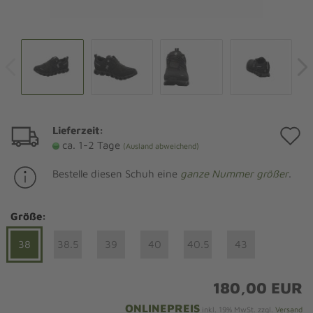
Lieferzeit:
A
ca. 1-2 Tage
(Ausland abweichend)
d
Bestelle diesen Schuh eine
ganze Nummer größer
.
M
Größe:
38
38.5
39
40
40.5
43
180,00 EUR
ONLINEPREIS
inkl. 19% MwSt. zzgl.
Versand