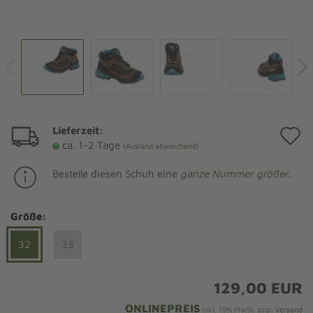
Lieferzeit:
A
ca. 1-2 Tage
(Ausland abweichend)
d
Bestelle diesen Schuh eine
ganze Nummer größer
.
M
Größe:
32
33
129,00 EUR
ONLINEPREIS
inkl. 19% MwSt. zzgl.
Versand