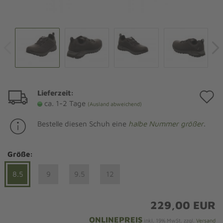
Lieferzeit:
A
ca. 1-2 Tage
(Ausland abweichend)
d
Bestelle diesen Schuh eine
halbe Nummer größer
.
M
Größe:
8.5
9
9.5
12
229,00 EUR
ONLINEPREIS
inkl. 19% MwSt. zzgl.
Versand