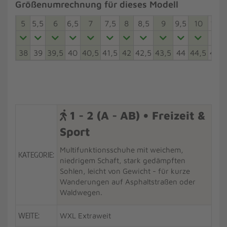
Größenumrechnung für dieses Modell
5
5,5
6
6,5
7
7,5
8
8,5
9
9,5
10
10,5
38
39
39,5
40
40,5
41,5
42
42,5
43,5
44
44,5
45,5
1 - 2 (A - AB) • Freizeit &
Sport
Multifunktionsschuhe mit weichem,
KATEGORIE:
niedrigem Schaft, stark gedämpften
Sohlen, leicht von Gewicht - für kurze
Wanderungen auf Asphaltstraßen oder
Waldwegen.
WEITE:
WXL Extraweit