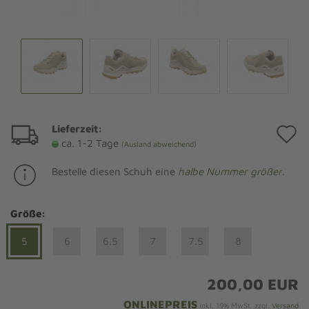
Lieferzeit:
A
ca. 1-2 Tage
(Ausland abweichend)
d
Bestelle diesen Schuh eine
halbe Nummer größer
.
M
Größe:
5
6
6.5
7
7.5
8
200,00 EUR
ONLINEPREIS
inkl. 19% MwSt. zzgl.
Versand