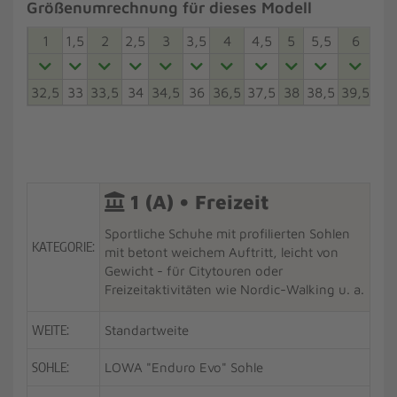
Größenumrechnung für dieses Modell
1
1,5
2
2,5
3
3,5
4
4,5
5
5,5
6
6,5
32,5
33
33,5
34
34,5
36
36,5
37,5
38
38,5
39,5
40
1 (A) • Freizeit
Sportliche Schuhe mit profilierten Sohlen
KATEGORIE:
mit betont weichem Auftritt, leicht von
Gewicht - für Citytouren oder
Freizeitaktivitäten wie Nordic-Walking u. a.
WEITE:
Standartweite
SOHLE:
LOWA "Enduro Evo" Sohle