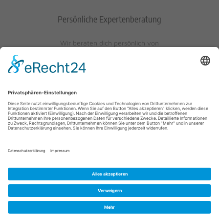
Persönliche Expertenberatung
Wir beraten dich persönlich von
Mo-Fr: 10 - 17 Uhr
Sa: 10 - 13 Uhr
0621/405401-10
© 2023 Schuh-Keller KG | Wredestraße 10 | D-67059
Ludwigshafen/Rhein | info@schuh-keller.de | Tel. 0621/405401-10