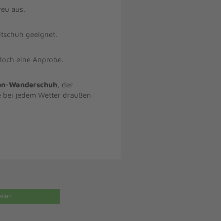
reu aus.
itschuh geeignet.
edoch eine Anprobe.
n-Wanderschuh
, der
ie bei jedem Wetter draußen
eilen