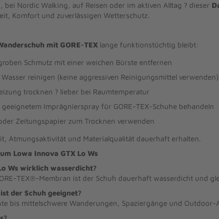
ei Nordic Walking, auf Reisen oder im aktiven Alltag ? dieser
D
keit, Komfort und zuverlässigen Wetterschutz.
anderschuh mit GORE-TEX
lange funktionstüchtig bleibt:
groben Schmutz mit einer weichen Bürste entfernen
Wasser reinigen (keine aggressiven Reinigungsmittel verwenden)
Heizung trocknen ? lieber bei Raumtemperatur
t geeignetem Imprägnierspray für GORE-TEX-Schuhe behandeln
oder Zeitungspapier zum Trocknen verwenden
t, Atmungsaktivität und Materialqualität dauerhaft erhalten.
 zum Lowa Innova GTX Lo Ws
Lo Ws wirklich wasserdicht?
 GORE-TEX®-Membran ist der Schuh dauerhaft wasserdicht und gle
st der Schuh geeignet?
eichte bis mittelschwere Wanderungen, Spaziergänge und Outdoor-A
us?