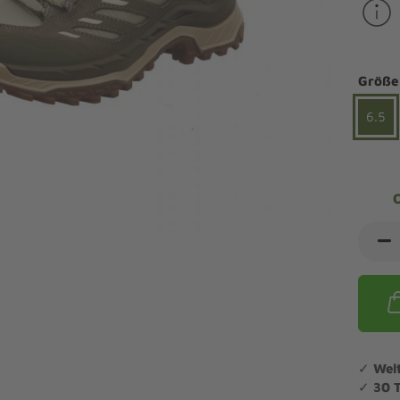
ndalen Komfort
Sandaletten
ipper Komfort
eaker Komfort
lege und Leisten -
Angebote Outdoorschuhe
iefel Komfort
Größe
tdoor
Barfußschuhe
iefeletten Komfort
cken und Strümpfe -
6.5
Schmal, Extrabreit, Hallux
tdoor
eigeisen und Gamaschen
mfortschuhe Sale
ndalen Sale
ipper Sale
eaker Sale
efel Sale
✓
Wel
✓
30 