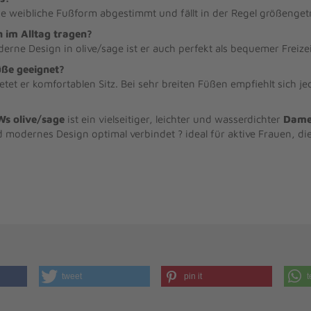
die weibliche Fußform abgestimmt und fällt in der Regel größenget
 im Alltag tragen?
erne Design in olive/sage ist er auch perfekt als bequemer Freize
üße geeignet?
tet er komfortablen Sitz. Bei sehr breiten Füßen empfiehlt sich j
s olive/sage
ist ein vielseitiger, leichter und wasserdichter
Dame
d modernes Design optimal verbindet ? ideal für aktive Frauen, d
tweet
pin it
t