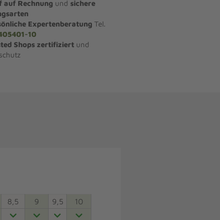
f auf Rechnung
und
sichere
ngsarten
sönliche Expertenberatung
Tel.
405401-10
ted Shops zertifiziert
und
schutz
8,5
9
9,5
10