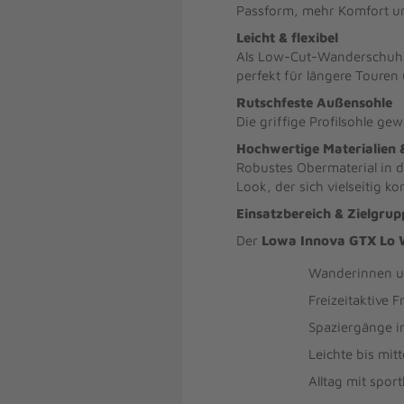
Passform, mehr Komfort un
Leicht & flexibel
Als Low-Cut-Wanderschuh b
perfekt für längere Touren 
Rutschfeste Außensohle
Die griffige Profilsohle g
Hochwertige Materialien 
Robustes Obermaterial in 
Look, der sich vielseitig ko
Einsatzbereich & Zielgrup
Der
Lowa Innova GTX Lo W
Wanderinnen u
Freizeitaktive 
Spaziergänge i
Leichte bis mi
Alltag mit spor