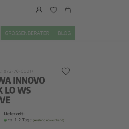
GRÖSSENBERATER
BLOG
Auf
.:
872-78-0001
)
WA INNOVO
den
X LO WS
Merkzettel
IVE
Lieferzeit:
ca. 1-2 Tage
(Ausland abweichend)