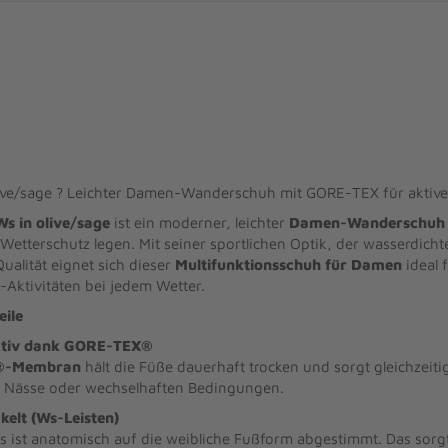
ive/sage ? Leichter Damen-Wanderschuh mit GORE-TEX für aktiv
s in olive/sage
ist ein moderner, leichter
Damen-Wanderschuh
 Wetterschutz legen. Mit seiner sportlichen Optik, der wasserdich
alität eignet sich dieser
Multifunktionsschuh für Damen
ideal 
Aktivitäten bei jedem Wetter.
eile
ktiv dank GORE-TEX®
®-Membran
hält die Füße dauerhaft trocken und sorgt gleichzeit
n, Nässe oder wechselhaften Bedingungen.
kelt (Ws-Leisten)
ist anatomisch auf die weibliche Fußform abgestimmt. Das sorgt