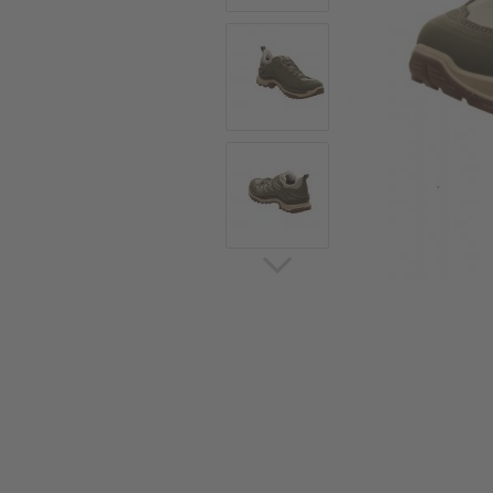
Sommerschuhe
Sa
Sl
Sn
Jagdschuhe
Pf
St
Ou
Jagdschuhe für Damen
St
So
Winterjagd und
Ou
Gummistiefel
St
Zwiegenähte Jagdschuhe
Ko
Sa
Sl
Sn
Sti