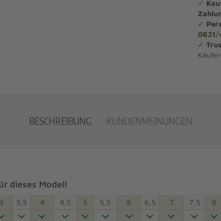
✓
Kau
Zahlu
✓
Per
0621/
✓
Trus
Käufer
BESCHREIBUNG
KUNDENMEINUNGEN
r dieses Modell
3
3,5
4
4,5
5
5,5
6
6,5
7
7,5
8