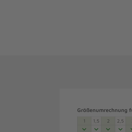
Größenumrechnung fü
1
1,5
2
2,5