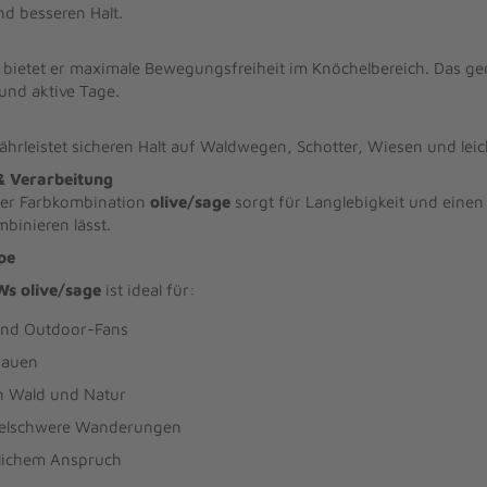
d besseren Halt.
ietet er maximale Bewegungsfreiheit im Knöchelbereich. Das ge
und aktive Tage.
ewährleistet sicheren Halt auf Waldwegen, Schotter, Wiesen und le
& Verarbeitung
der Farbkombination
olive/sage
sorgt für Langlebigkeit und einen 
mbinieren lässt.
pe
s olive/sage
ist ideal für:
nd Outdoor-Fans
Frauen
n Wald und Natur
ttelschwere Wanderungen
tlichem Anspruch