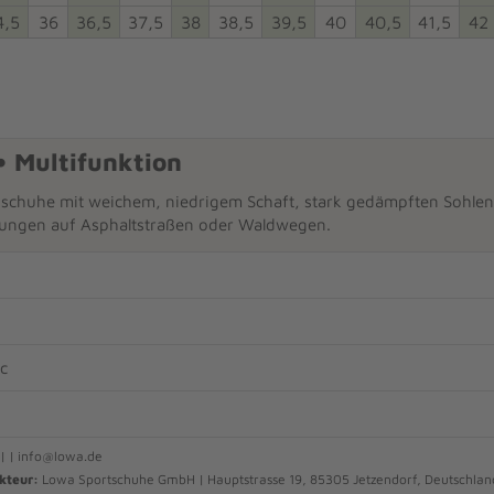
4,5
36
36,5
37,5
38
38,5
39,5
40
40,5
41,5
42
• Multifunktion
sschuhe mit weichem, niedrigem Schaft, stark gedämpften Sohlen, 
ungen auf Asphaltstraßen oder Waldwegen.
ic
| | info@lowa.de
kteur:
Lowa Sportschuhe GmbH | Hauptstrasse 19, 85305 Jetzendorf, Deutschlan