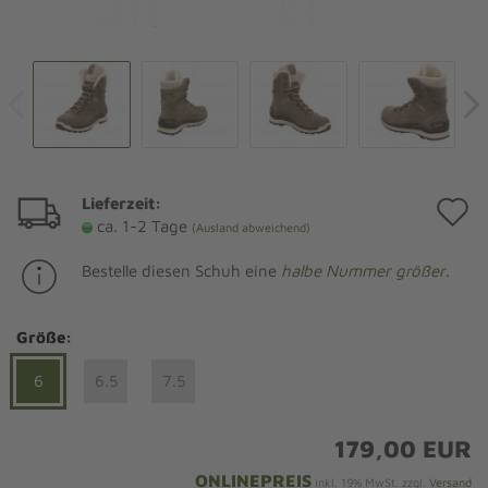
Lieferzeit:
A
ca. 1-2 Tage
(Ausland abweichend)
d
Bestelle diesen Schuh eine
halbe Nummer größer
.
M
Größe:
6
6.5
7.5
179,00 EUR
ONLINEPREIS
inkl. 19% MwSt. zzgl.
Versand