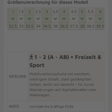
Größenumrechnung für dieses Modell
1
1,5
2
2,5
3
3,5
4
4,5
5
5,5
6
6,5
32,5
33
33,5
34
34,5
36
36,5
37,5
38
38,5
39,5
40
1 - 2 (A - AB) • Freizeit &
Sport
Multifunktionsschuhe mit weichem,
KATEGORIE:
niedrigem Schaft, stark gedämpften
Sohlen, leicht von Gewicht - für kurze
Wanderungen auf Asphaltstraßen oder
Waldwegen.
WEITE:
normale bis kräftige Füße