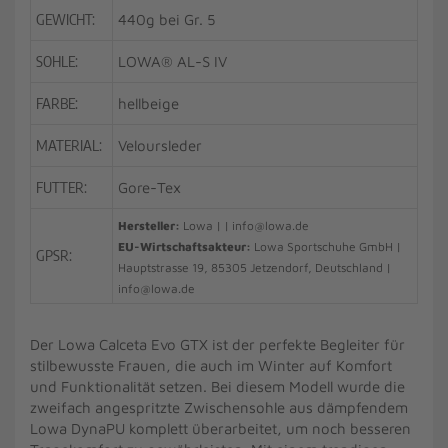
GEWICHT:
440g bei Gr. 5
SOHLE:
LOWA® AL-S IV
FARBE:
hellbeige
MATERIAL:
Veloursleder
FUTTER:
Gore-Tex
Hersteller:
Lowa | | info@lowa.de
EU-Wirtschaftsakteur:
Lowa Sportschuhe GmbH |
GPSR:
Hauptstrasse 19, 85305 Jetzendorf, Deutschland |
info@lowa.de
Der Lowa Calceta Evo GTX ist der perfekte Begleiter für
stilbewusste Frauen, die auch im Winter auf Komfort
und Funktionalität setzen. Bei diesem Modell wurde die
zweifach angespritzte Zwischensohle aus dämpfendem
Lowa DynaPU komplett überarbeitet, um noch besseren