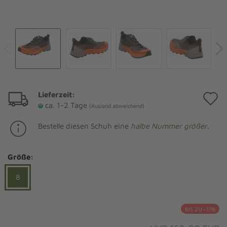
Lieferzeit:
A
ca. 1-2 Tage
(Ausland abweichend)
d
Bestelle diesen Schuh eine
halbe Nummer größer
.
M
Größe:
8
BIS ZU -11%