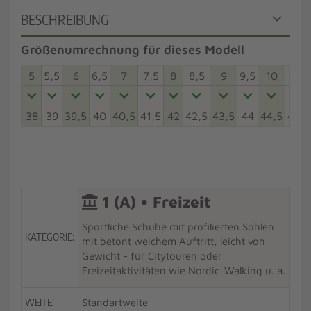
BESCHREIBUNG
Größenumrechnung für dieses Modell
5
5,5
6
6,5
7
7,5
8
8,5
9
9,5
10
10,5
38
39
39,5
40
40,5
41,5
42
42,5
43,5
44
44,5
45,5
1 (A) • Freizeit
Sportliche Schuhe mit profilierten Sohlen
KATEGORIE:
mit betont weichem Auftritt, leicht von
Gewicht - für Citytouren oder
Freizeitaktivitäten wie Nordic-Walking u. a.
WEITE:
Standartweite