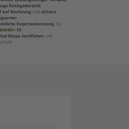
Tage Rückgaberecht
f auf Rechnung
und
sichere
ngsarten
sönliche Expertenberatung
Tel.
405401-10
ted Shops zertifiziert
und
schutz