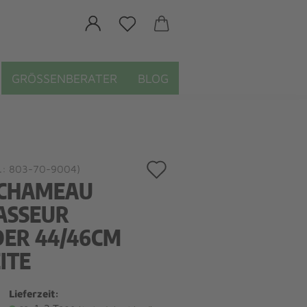
GRÖSSENBERATER
BLOG
Auf
.:
803-70-9004
)
 CHAMEAU
den
ASSEUR
Merkzettel
DER 44/46CM
ITE
Lieferzeit: