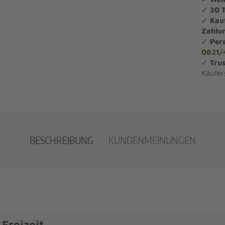
✓
30 
✓
Kau
Zahlu
✓
Per
0621/
✓
Trus
Käufer
BESCHREIBUNG
KUNDENMEINUNGEN
 Freizeit