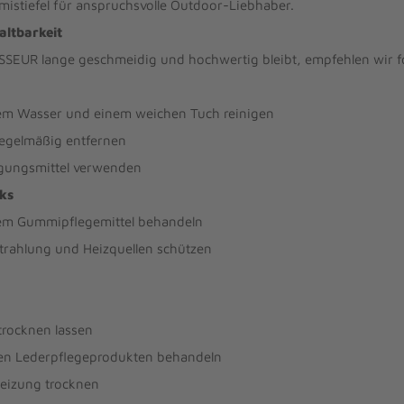
istiefel für anspruchsvolle Outdoor-Liebhaber.
altbarkeit
SEUR lange geschmeidig und hochwertig bleibt, empfehlen wir f
em Wasser und einem weichen Tuch reinigen
egelmäßig entfernen
igungsmittel verwenden
ks
lem Gummipflegemittel behandeln
trahlung und Heizquellen schützen
trocknen lassen
ten Lederpflegeprodukten behandeln
Heizung trocknen