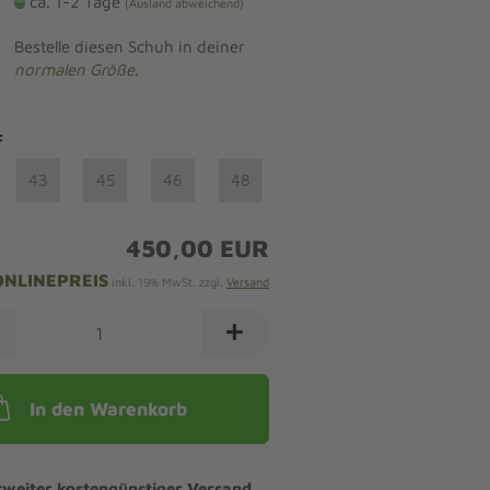
ca. 1-2 Tage
(Ausland abweichend)
Bestelle diesen Schuh in deiner
normalen Größe
.
:
43
45
46
48
450,00 EUR
ONLINEPREIS
inkl. 19% MwSt. zzgl.
Versand
In den Warenkorb
tweiter kostengünstiger Versand