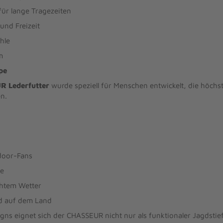
ür lange Tragezeiten
und Freizeit
hle
m
pe
 Lederfutter
wurde speziell für Menschen entwickelt, die höch
en.
door-Fans
de
chtem Wetter
d auf dem Land
gns eignet sich der CHASSEUR nicht nur als funktionaler Jagdstief