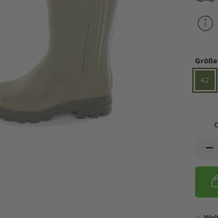
ndalen Komfort
Sandaletten
ipper Komfort
eaker Komfort
lege und Leisten -
Angebote Outdoorschuhe
iefel Komfort
tdoor
Barfußschuhe
iefeletten Komfort
Größe
cken und Strümpfe -
Schmal, Extrabreit, Hallux
tdoor
42
eigeisen und Gamaschen
mfortschuhe Sale
ndalen Sale
ipper Sale
eaker Sale
efel Sale
✓
Wel