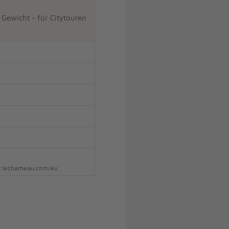
n Gewicht - für Citytouren
ww.lechameau.com/eu