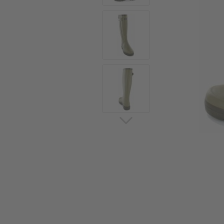
Sommerschuhe
Sa
Sl
Sn
Jagdschuhe
Pf
St
Ou
Jagdschuhe für Damen
St
So
Winterjagd und
Ou
Gummistiefel
St
Zwiegenähte Jagdschuhe
Ko
Sa
Sl
Sn
Sti