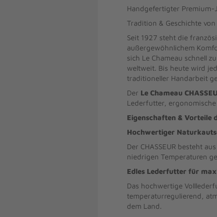
Handgefertigter Premium-J
Tradition & Geschichte vo
Seit 1927 steht die franzö
außergewöhnlichem Komfort
sich Le Chameau schnell z
weltweit. Bis heute wird je
traditioneller Handarbeit ge
Der
Le Chameau CHASSEUR
Lederfutter, ergonomische
Eigenschaften & Vorteile
Hochwertiger Naturkaut
Der CHASSEUR besteht aus b
niedrigen Temperaturen ge
Edles Lederfutter für ma
Das hochwertige Vollleder
temperaturregulierend, atm
dem Land.