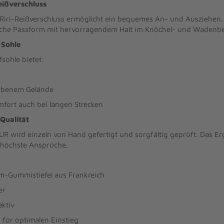
ißverschluss
 Riri-Reißverschluss ermöglicht ein bequemes An- und Ausziehen. G
he Passform mit hervorragendem Halt im Knöchel- und Wadenbe
-Sohle
fsohle bietet:
nebenem Gelände
ort auch bei langen Strecken
Qualität
wird einzeln von Hand gefertigt und sorgfältig geprüft. Das Erge
 höchste Ansprüche.
m-Gummistiefel aus Frankreich
er
ktiv
s für optimalen Einstieg