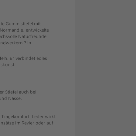
te Gummistiefel mit
 Normandie, entwickelte
uchsvolle Naturfreunde
andwerkern ? in
eln. Er verbindet edles
kskunst.
 Stiefel auch bei
und Nässe.
 Tragekomfort. Leder wirkt
insätze im Revier oder auf