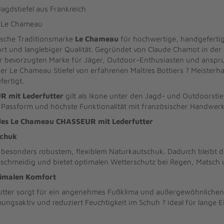
agdstiefel aus Frankreich
n Le Chameau
sische Traditionsmarke
Le Chameau
für hochwertige, handgefertig
 und langlebiger Qualität. Gegründet von Claude Chamot in der
ur bevorzugten Marke für Jäger, Outdoor-Enthusiasten und anspr
der Le Chameau Stiefel von erfahrenen Maîtres Bottiers ? Meisterh
fertigt.
 mit Lederfutter
gilt als Ikone unter den Jagd- und Outdoorstief
 Passform und höchste Funktionalität mit französischer Handwer
 des Le Chameau CHASSEUR mit Lederfutter
schuk
esonders robustem, flexiblem Naturkautschuk. Dadurch bleibt der
schmeidig und bietet optimalen Wetterschutz bei Regen, Matsch 
ximalen Komfort
futter sorgt für ein angenehmes Fußklima und außergewöhnlichen
ungsaktiv und reduziert Feuchtigkeit im Schuh ? ideal für lange E