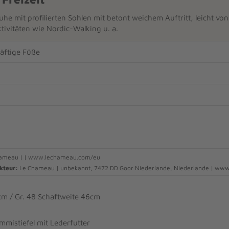
uhe mit profilierten Sohlen mit betont weichem Auftritt, leicht vo
ktivitäten wie Nordic-Walking u. a.
räftige Füße
ameau | | www.lechameau.com/eu
kteur:
Le Chameau | unbekannt, 7472 DD Goor Niederlande, Niederlande | w
cm / Gr. 48 Schaftweite 46cm
istiefel mit Lederfutter