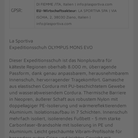
DI FIEMME /ITA, Italien | info@lasportiva.com
GPSR:
EU-Wirtschaftsakteur:
LA SPORTIVA SPA | VIA
ISCHIA, 2, 38030 Ziano, Italien |
info@lasportiva.com
La Sportiva
Expeditionsschuh OLYMPUS MONS EVO
Dieser Expeditionsschuh ist das Nonplusultra für
kälteste Regionen oberhalb 8.000 m, überragende
Passform, dank genau anpassbarem, herausnehmbarem
Innenschuh, hervorragender Tragekomfort. Gamasche
aus elastischen Cordura mit PU-beschichtetem Gewebe
und wasserabweisendem Cordura. Thermische Barriere
in Neopren, äußerer Schaft aus robustem Nylon mit
doppellagiger PE-Isolierung und wärmereflektierendem
Aluminium. Isolationsaufbau in 7 Schichten. Innenschuh
mehrfach isoliert, isolierendes Fußbett - 5 mm starke
Carbonfaser-Brandsohle mit Isolierung in PE und
Aluminium. Leicht geschäumte Vibram-Profilsohle für
besonders guten Gripp und leichtes Gewicht mit