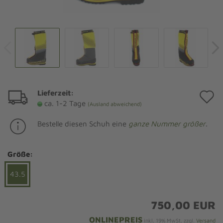
Lieferzeit:
A
ca. 1-2 Tage
(Ausland abweichend)
d
Bestelle diesen Schuh eine
ganze Nummer größer
.
M
Größe:
43.5
750,00 EUR
ONLINEPREIS
inkl. 19% MwSt. zzgl.
Versand