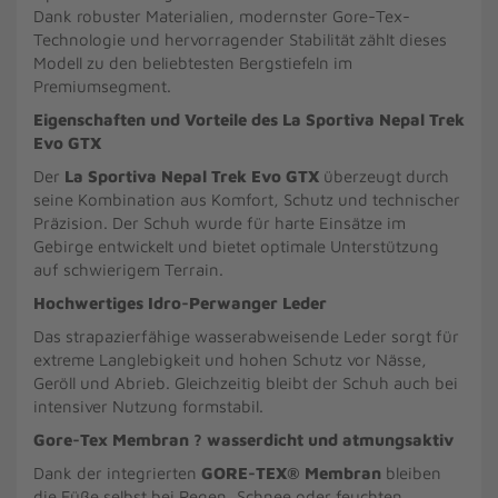
Dank robuster Materialien, modernster Gore-Tex-
Technologie und hervorragender Stabilität zählt dieses
Modell zu den beliebtesten Bergstiefeln im
Premiumsegment.
Eigenschaften und Vorteile des La Sportiva Nepal Trek
Evo GTX
Der
La Sportiva Nepal Trek Evo GTX
überzeugt durch
seine Kombination aus Komfort, Schutz und technischer
Präzision. Der Schuh wurde für harte Einsätze im
Gebirge entwickelt und bietet optimale Unterstützung
auf schwierigem Terrain.
Hochwertiges Idro-Perwanger Leder
Das strapazierfähige wasserabweisende Leder sorgt für
extreme Langlebigkeit und hohen Schutz vor Nässe,
Geröll und Abrieb. Gleichzeitig bleibt der Schuh auch bei
intensiver Nutzung formstabil.
Gore-Tex Membran ? wasserdicht und atmungsaktiv
Dank der integrierten
GORE-TEX® Membran
bleiben
die Füße selbst bei Regen, Schnee oder feuchten