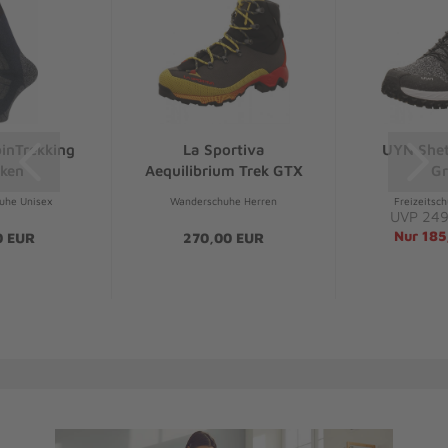
inTrekking
La Sportiva
UYN Shet
ken
Aequilibrium Trek GTX
Gr
uhe Unisex
Wanderschuhe Herren
Freizeitsc
UVP 249
Nur 185
0 EUR
270,00 EUR