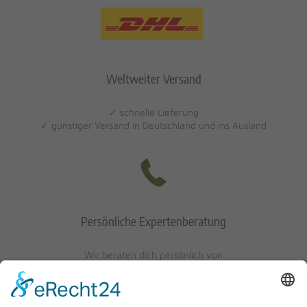
Weltweiter Versand
✓ schnelle Lieferung
✓ günstiger Versand in Deutschland und ins Ausland
Persönliche Expertenberatung
Wir beraten dich persönlich von
Mo-Fr: 10 - 17 Uhr
Sa: 10 - 13 Uhr
0621/405401-10