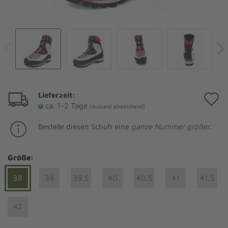
Lieferzeit:
A
ca. 1-2 Tage
(Ausland abweichend)
d
Bestelle diesen Schuh eine
ganze Nummer größer
.
M
Größe:
38
39
39.5
40
40.5
41
41.5
42