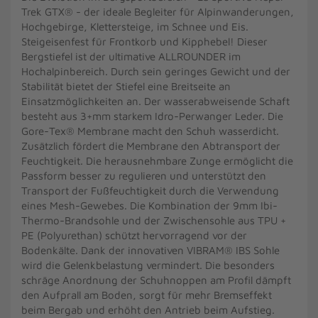
Trek GTX® - der ideale Begleiter für Alpinwanderungen,
Hochgebirge, Klettersteige, im Schnee und Eis.
Steigeisenfest für Frontkorb und Kipphebel! Dieser
Bergstiefel ist der ultimative ALLROUNDER im
Hochalpinbereich. Durch sein geringes Gewicht und der
Stabilität bietet der Stiefel eine Breitseite an
Einsatzmöglichkeiten an. Der wasserabweisende Schaft
besteht aus 3+mm starkem Idro-Perwanger Leder. Die
Gore-Tex® Membrane macht den Schuh wasserdicht.
Zusätzlich fördert die Membrane den Abtransport der
Feuchtigkeit. Die herausnehmbare Zunge ermöglicht die
Passform besser zu regulieren und unterstützt den
Transport der Fußfeuchtigkeit durch die Verwendung
eines Mesh-Gewebes. Die Kombination der 9mm Ibi-
Thermo-Brandsohle und der Zwischensohle aus TPU +
PE (Polyurethan) schützt hervorragend vor der
Bodenkälte. Dank der innovativen VIBRAM® IBS Sohle
wird die Gelenkbelastung vermindert. Die besonders
schräge Anordnung der Schuhnoppen am Profil dämpft
den Aufprall am Boden, sorgt für mehr Bremseffekt
beim Bergab und erhöht den Antrieb beim Aufstieg.