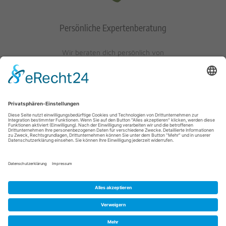
Persönliche Expertenberatung
Wir beraten dich persönlich von
Mo-Fr: 10 - 17 Uhr
Sa: 10 - 13 Uhr
0621/405401-10
© 2023 Schuh-Keller KG | Wredestraße 10 | D-67059