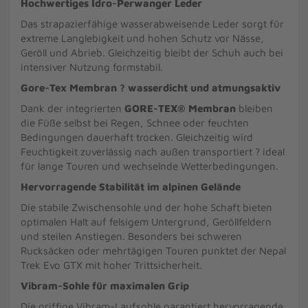
Hochwertiges Idro-Perwanger Leder
Das strapazierfähige wasserabweisende Leder sorgt für
extreme Langlebigkeit und hohen Schutz vor Nässe,
Geröll und Abrieb. Gleichzeitig bleibt der Schuh auch bei
intensiver Nutzung formstabil.
Gore-Tex Membran ? wasserdicht und atmungsaktiv
Dank der integrierten
GORE-TEX® Membran
bleiben
die Füße selbst bei Regen, Schnee oder feuchten
Bedingungen dauerhaft trocken. Gleichzeitig wird
Feuchtigkeit zuverlässig nach außen transportiert ? ideal
für lange Touren und wechselnde Wetterbedingungen.
Hervorragende Stabilität im alpinen Gelände
Die stabile Zwischensohle und der hohe Schaft bieten
optimalen Halt auf felsigem Untergrund, Geröllfeldern
und steilen Anstiegen. Besonders bei schweren
Rucksäcken oder mehrtägigen Touren punktet der Nepal
Trek Evo GTX mit hoher Trittsicherheit.
Vibram-Sohle für maximalen Grip
Die griffige Vibram-Laufsohle garantiert hervorragende