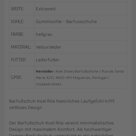
WEITE:
Extraweit
SOHLE:
Gummisohle - Barfussschuhe
FARBE:
hellgrau
MATERIAL:
Veloursleder
FUTTER:
Lederfutter
Hersteller:
Koel Shoes Barfußschuhe | Rua de Santa
GPSR:
Maria 3211, 4650-451 Felgueiras, Portugal |
iris@koel.shoes
Barfußschuh Koel Rita Natürliches Laufgefühl trifft
zeitloses Design
Der Barfußschuh Koel Rita vereint minimalistisches
Design mit maximalem Komfort. Als hochwertiger
Damen-Barfußschuh unterstützt er ein natürliches