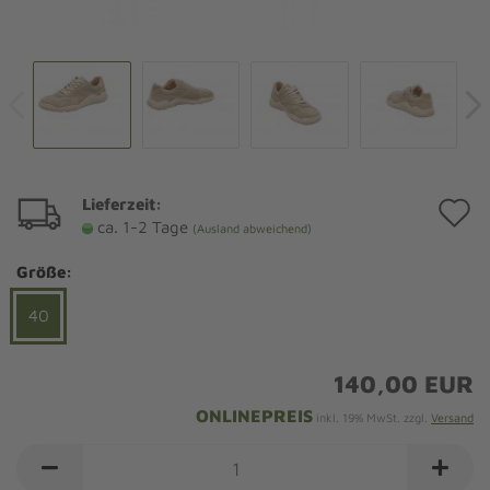
Lieferzeit:
A
ca. 1-2 Tage
(Ausland abweichend)
d
Größe:
M
40
140,00 EUR
ONLINEPREIS
inkl. 19% MwSt. zzgl.
Versand