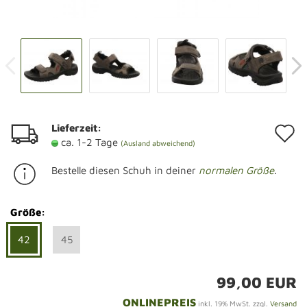
Lieferzeit:
A
ca. 1-2 Tage
(Ausland abweichend)
d
Bestelle diesen Schuh in deiner
normalen Größe
.
M
Größe:
42
45
99,00 EUR
ONLINEPREIS
inkl. 19% MwSt. zzgl.
Versand