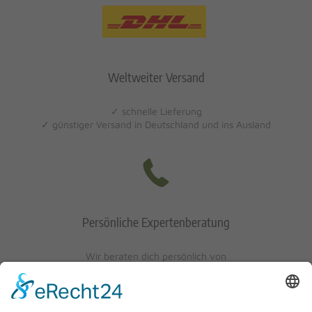
Weltweiter Versand
✓ schnelle Lieferung
✓ günstiger Versand in Deutschland und ins Ausland
Persönliche Expertenberatung
Wir beraten dich persönlich von
Mo-Fr: 10 - 17 Uhr
Sa: 10 - 13 Uhr
0621/405401-10