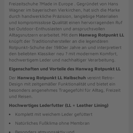
Freizeitschuhe ?Made in Europe . Gegründet von Hans
Wagner im bayerischen Vierkirchen, hat sich die Marke
durch handwerkliche Präzision, langlebige Materialien
und kompromisslose Qualität einen hervorragenden Ruf
bei Outdoor-Enthusiasten und anspruchsvollen
Alltagsnutzern erarbeitet. Mit dem
Hanwag Rotpunkt LL
knüpft der Traditionshersteller an die legendären
Rotpunkt-Schuhe der 1980er Jahre an und interpretiert
den beliebten Klassiker neu ? mit modernem Komfort,
hochwertigem Leder und nachhaltiger Verarbeitung.
Eigenschaften und Vorteile des Hanwag Rotpunkt LL
Der
Hanwag Rotpunkt LL Halbschuh
vereint Retro-
Design mit zeitgemäßer Funktionalität und bietet ein
besonders angenehmes Tragegefühl für Alltag, Freizeit
und Reisen.
Hochwertiges Lederfutter (LL = Leather Lining)
Komplett mit weichem Leder gefüttert
Natürliches Fußklima ohne Membran
Besonders atmungsaktiv und