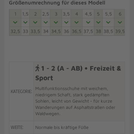
Größenumrechnung für dieses Modell
1
1,5
2
2,5
3
3,5
4
4,5
5
5,5
6
6,5
32,5
33
33,5
34
34,5
36
36,5
37,5
38
38,5
39,5
40
1 - 2 (A - AB) • Freizeit &
Sport
Multifunktionsschuhe mit weichem,
KATEGORIE:
niedrigem Schaft, stark gedämpften
Sohlen, leicht von Gewicht - für kurze
Wanderungen auf Asphaltstraßen oder
Waldwegen.
WEITE:
Normale bis kräftige Füße