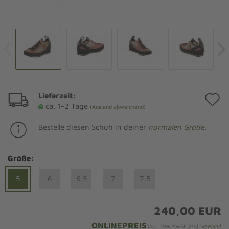
Lieferzeit:
A
ca. 1-2 Tage
(Ausland abweichend)
d
Bestelle diesen Schuh in deiner
normalen Größe
.
M
Größe:
5
6
6.5
7
7.5
240,00 EUR
ONLINEPREIS
inkl. 19% MwSt. zzgl.
Versand