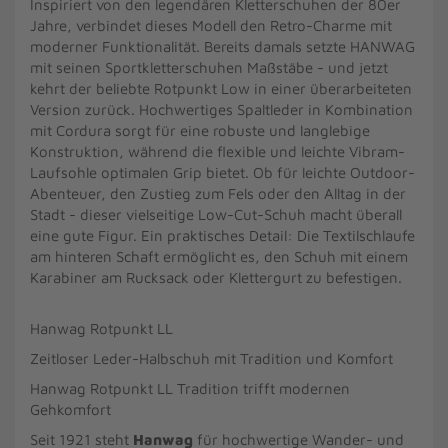
Inspiriert von den legendären Kletterschuhen der 80er
Jahre, verbindet dieses Modell den Retro-Charme mit
moderner Funktionalität. Bereits damals setzte HANWAG
mit seinen Sportkletterschuhen Maßstäbe - und jetzt
kehrt der beliebte Rotpunkt Low in einer überarbeiteten
Version zurück. Hochwertiges Spaltleder in Kombination
mit Cordura sorgt für eine robuste und langlebige
Konstruktion, während die flexible und leichte Vibram-
Laufsohle optimalen Grip bietet. Ob für leichte Outdoor-
Abenteuer, den Zustieg zum Fels oder den Alltag in der
Stadt - dieser vielseitige Low-Cut-Schuh macht überall
eine gute Figur. Ein praktisches Detail: Die Textilschlaufe
am hinteren Schaft ermöglicht es, den Schuh mit einem
Karabiner am Rucksack oder Klettergurt zu befestigen.
Hanwag Rotpunkt LL
Zeitloser Leder-Halbschuh mit Tradition und Komfort
Hanwag Rotpunkt LL Tradition trifft modernen
Gehkomfort
Seit 1921 steht
Hanwag
für hochwertige Wander- und