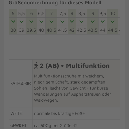
Größenumrechnung für dieses Modell
5
5,5
6
6,5
7
7,5
8
8,5
9
9,5
10
10,5
38
39
39,5
40
40,5
41,5
42
42,5
43,5
44
44,5
45,5
2 (AB) • Multifunktion
Multifunktionsschuhe mit weichem,
niedrigem Schaft, stark gedämpften
KATEGORIE:
Sohlen, leicht von Gewicht - für kurze
Wanderungen auf Asphaltstraßen oder
Waldwegen.
WEITE:
normale bis kräftige Füße
GEWICHT:
ca. 500g bei Größe 42