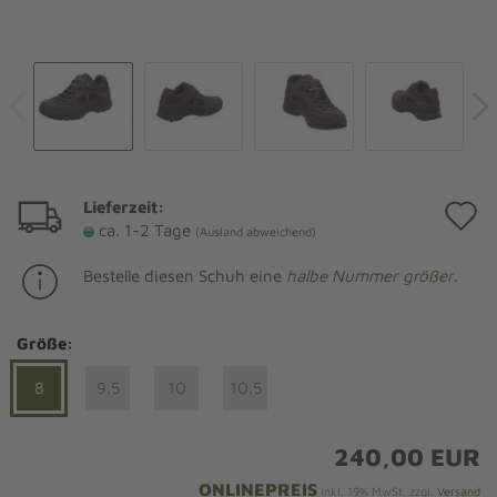
Lieferzeit:
A
ca. 1-2 Tage
(Ausland abweichend)
d
Bestelle diesen Schuh eine
halbe Nummer größer
.
M
Größe:
8
9.5
10
10.5
240,00 EUR
ONLINEPREIS
inkl. 19% MwSt. zzgl.
Versand