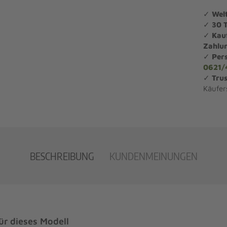
✓
Wel
✓
30 
✓
Kau
Zahlu
✓
Per
0621/
✓
Trus
Käufer
BESCHREIBUNG
KUNDENMEINUNGEN
r dieses Modell