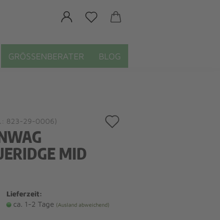
GRÖSSENBERATER
BLOG
Auf
.:
823-29-0006
)
NWAG
den
UERIDGE MID
Merkzettel
Lieferzeit:
ca. 1-2 Tage
(Ausland abweichend)