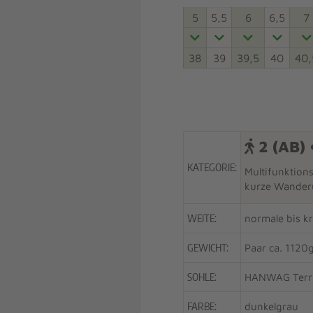
5
5,5
6
6,5
7
38
39
39,5
40
40,
2 (AB) 
KATEGORIE:
Multifunktion
kurze Wander
WEITE:
normale bis k
GEWICHT:
Paar ca. 1120
SOHLE:
HANWAG Terra
FARBE:
dunkelgrau