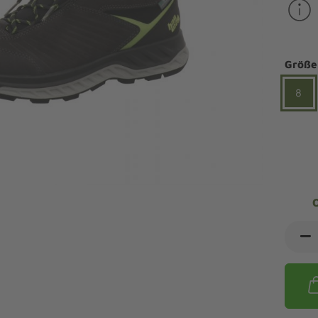
ndalen Komfort
Sandaletten
ipper Komfort
eaker Komfort
lege und Leisten -
Angebote Outdoorschuhe
iefel Komfort
Größe
tdoor
Barfußschuhe
iefeletten Komfort
cken und Strümpfe -
8
Schmal, Extrabreit, Hallux
tdoor
eigeisen und Gamaschen
mfortschuhe Sale
ndalen Sale
ipper Sale
eaker Sale
efel Sale