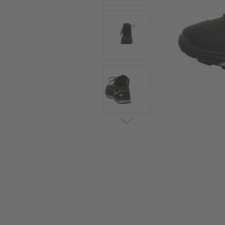
Sommerschuhe
Sa
Sl
Sn
Jagdschuhe
Pf
St
Ou
Jagdschuhe für Damen
St
So
Winterjagd und
Ou
Gummistiefel
St
Zwiegenähte Jagdschuhe
Ko
Sa
Sl
Sn
Sti