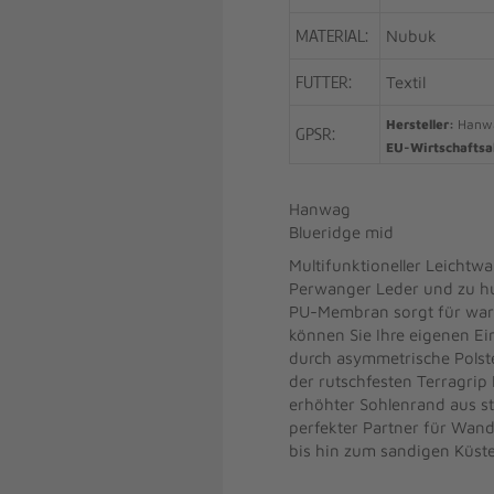
MATERIAL:
Nubuk
FUTTER:
Textil
Hersteller:
Hanwag
GPSR:
EU-Wirtschaftsa
Hanwag
Blueridge mid
Multifunktioneller Leicht
Perwanger Leder und zu hu
PU-Membran sorgt für warm
können Sie Ihre eigenen E
durch asymmetrische Polst
der rutschfesten Terragrip 
erhöhter Sohlenrand aus sta
perfekter Partner für Wan
bis hin zum sandigen Küst