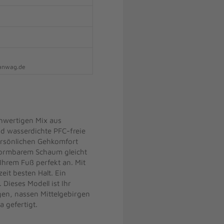
hanwag.de
hwertigen Mix aus
d wasserdichte PFC-freie
ersönlichen Gehkomfort
formbarem Schaum gleicht
hrem Fuß perfekt an. Mit
eit besten Halt. Ein
Dieses Modell ist Ihr
en, nassen Mittelgebirgen
 gefertigt.