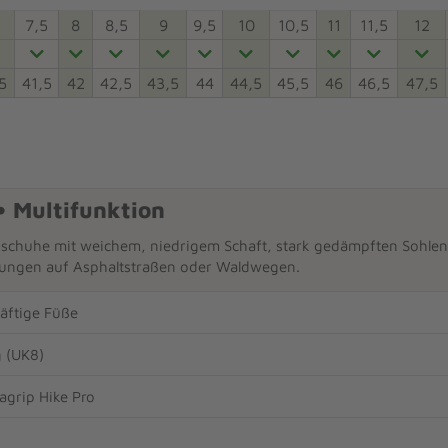
7,5
8
8,5
9
9,5
10
10,5
11
11,5
12
5
41,5
42
42,5
43,5
44
44,5
45,5
46
46,5
47,5
• Multifunktion
sschuhe mit weichem, niedrigem Schaft, stark gedämpften Sohlen, 
ungen auf Asphaltstraßen oder Waldwegen.
räftige Füße
g (UK8)
grip Hike Pro