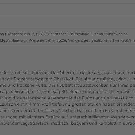
 | Wiesenfeldstr. 7, 85256 Vierkirchen, Deutschland | verkauf@hanwag.de
kteur:
Hanwag | Wiesenfeldstr.7, 85256 Vierkierchen, Deutschland | verkauf@
wanderschuh von Hanwag. Das Obermaterial besteht aus einem hoc
ndert Prozent recyceltem Oberstoff. Die atmungsaktive, wind- un
e und trockene Füße. Das Fußbett ist austauschbar. Für Ihren p
inlagen einsetzen. Die Hanwag 3D-BreathFit Zunge mit thermover
erung die anatomische Asymmetrie des Fußes aus und passt sich I
Laufsohle mit 4 mm Profiltiefe und großen Stollen haben Sie jederz
bilisierendem PU bietet zusätzlichen Halt rund um Fuß und Ferse. 
derungen mit leichtem Gepäck auf unterschiedlichsten Wanderweg
enwanderweg. Sportlich, modisch, bequem und komplett in Europa