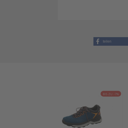
teilen
BIS ZU -7%