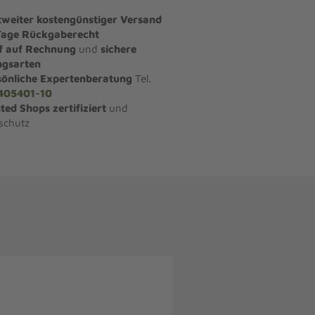
tweiter kostengünstiger Versand
Tage Rückgaberecht
f auf Rechnung
und
sichere
ngsarten
sönliche Expertenberatung
Tel.
405401-10
ted Shops zertifiziert
und
schutz