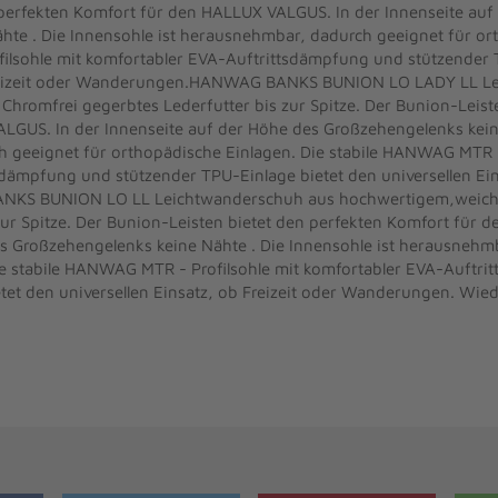
 perfekten Komfort für den HALLUX VALGUS. In der Innenseite auf
te . Die Innensohle ist herausnehmbar, dadurch geeignet für or
ilsohle mit komfortabler EVA-Auftrittsdämpfung und stützender 
 Freizeit oder Wanderungen.HANWAG BANKS BUNION LO LADY LL L
Chromfrei gegerbtes Lederfutter bis zur Spitze. Der Bunion-Leist
LGUS. In der Innenseite auf der Höhe des Großzehengelenks kein
 geeignet für orthopädische Einlagen. Die stabile HANWAG MTR -
dämpfung und stützender TPU-Einlage bietet den universellen Eins
S BUNION LO LL Leichtwanderschuh aus hochwertigem,weiche
zur Spitze. Der Bunion-Leisten bietet den perfekten Komfort für 
s Großzehengelenks keine Nähte . Die Innensohle ist herausnehm
ie stabile HANWAG MTR - Profilsohle mit komfortabler EVA-Auftr
tet den universellen Einsatz, ob Freizeit oder Wanderungen. Wie