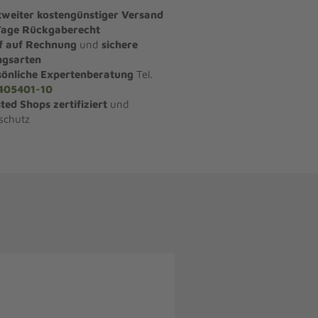
tweiter kostengünstiger Versand
Tage Rückgaberecht
f auf Rechnung
und
sichere
ngsarten
sönliche Expertenberatung
Tel.
405401-10
ted Shops zertifiziert
und
schutz