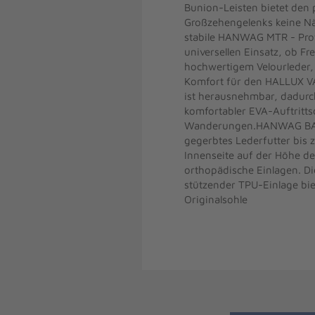
Bunion-Leisten bietet den
Großzehengelenks keine Näh
stabile HANWAG MTR - Prof
universellen Einsatz, ob
hochwertigem Velourleder, 
Komfort für den HALLUX VA
ist herausnehmbar, dadurch
komfortabler EVA-Auftritts
Wanderungen.HANWAG BANK
gegerbtes Lederfutter bis 
Innenseite auf der Höhe de
orthopädische Einlagen. D
stützender TPU-Einlage bie
Originalsohle