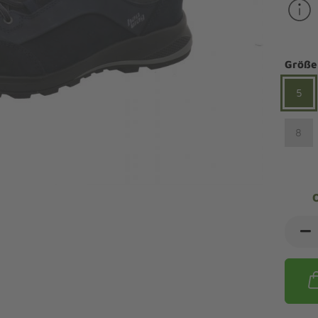
ndalen Komfort
Sandaletten
ipper Komfort
eaker Komfort
lege und Leisten -
Angebote Outdoorschuhe
iefel Komfort
Größe
tdoor
Barfußschuhe
iefeletten Komfort
cken und Strümpfe -
5
Schmal, Extrabreit, Hallux
tdoor
eigeisen und Gamaschen
8
mfortschuhe Sale
ndalen Sale
ipper Sale
eaker Sale
efel Sale