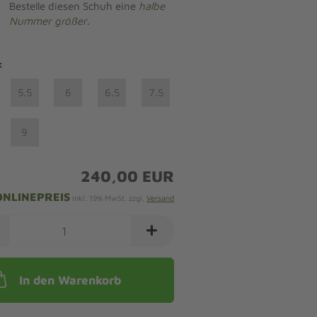
Bestelle diesen Schuh eine
halbe
Nummer größer
.
:
5.5
6
6.5
7.5
9
240,00 EUR
ONLINEPREIS
inkl. 19% MwSt. zzgl.
Versand
In den Warenkorb