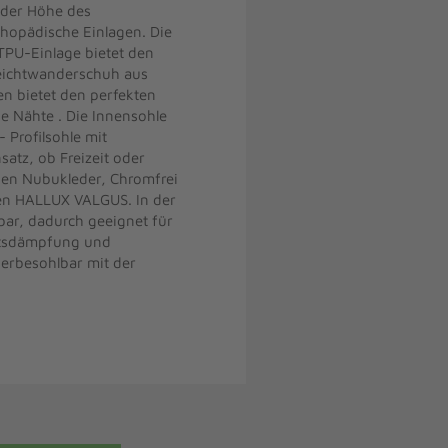
 der Höhe des
thopädische Einlagen. Die
TPU-Einlage bietet den
eichtwanderschuh aus
en bietet den perfekten
e Nähte . Die Innensohle
 Profilsohle mit
atz, ob Freizeit oder
n Nubukleder, Chromfrei
den HALLUX VALGUS. In der
bar, dadurch geeignet für
ittsdämpfung und
derbesohlbar mit der