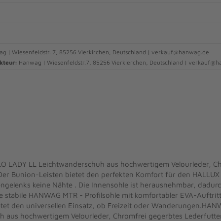
 | Wiesenfeldstr. 7, 85256 Vierkirchen, Deutschland | verkauf@hanwag.de
kteur:
Hanwag | Wiesenfeldstr.7, 85256 Vierkierchen, Deutschland | verkauf@
ADY LL Leichtwanderschuh aus hochwertigem Velourleder, Ch
. Der Bunion-Leisten bietet den perfekten Komfort für den HALLUX
ngelenks keine Nähte . Die Innensohle ist herausnehmbar, dadurc
ie stabile HANWAG MTR - Profilsohle mit komfortabler EVA-Auftr
etet den universellen Einsatz, ob Freizeit oder Wanderungen.
aus hochwertigem Velourleder, Chromfrei gegerbtes Lederfutter 