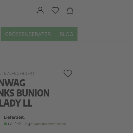
GRÖSSENBERATER
BLOG
Auf
.:
872-80-9034
)
NWAG
den
NKS BUNION
Merkzettel
LADY LL
Lieferzeit:
ca. 1-2 Tage
(Ausland abweichend)