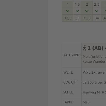
1
1,5
2
2,5
32,5
33
33,5
34
3
2 (AB) 
KATEGORIE:
Multifunktion
kurze Wander
WEITE:
WXL Extrawei
GEWICHT:
ca.350 g bei G
SOHLE:
Hanwag MTR 
FARBE:
blau