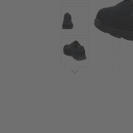
Sommerschuhe
Sa
Sl
Sn
Jagdschuhe
Pf
St
Ou
Jagdschuhe für Damen
St
So
Winterjagd und
Ou
Gummistiefel
St
Zwiegenähte Jagdschuhe
Ko
Sa
Sl
Sn
Sti