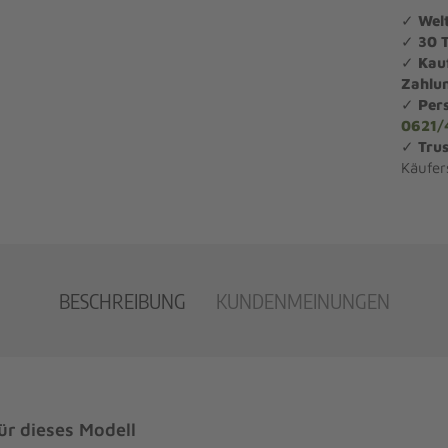
✓
Wel
✓
30 
✓
Kau
Zahlu
✓
Per
0621/
✓
Trus
Käufer
BESCHREIBUNG
KUNDENMEINUNGEN
r dieses Modell