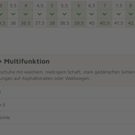
3
3,5
4
4,5
5
5,5
6
6,5
7
7,5
8
4,5
36
36,5
37,5
38
38,5
39,5
40
40,5
41,5
42
• Multifunktion
sschuhe mit weichem, niedrigem Schaft, stark gedämpften Sohlen, 
ungen auf Asphaltstraßen oder Waldwegen.
t
r.5
Sohle