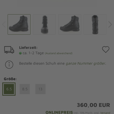
Lieferzeit:
A
ca. 1-2 Tage
(Ausland abweichend)
d
Bestelle diesen Schuh eine
ganze Nummer größer
.
M
Größe:
6.5
8.5
13
360,00 EUR
ONLINEPREIS
inkl. 19% MwSt. zzgl.
Versand