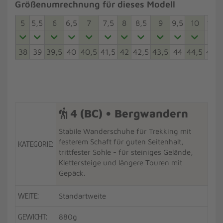
Größenumrechnung für dieses Modell
5
5,5
6
6,5
7
7,5
8
8,5
9
9,5
10
10,5
38
39
39,5
40
40,5
41,5
42
42,5
43,5
44
44,5
45,5
4 (BC) • Bergwandern
Stabile Wanderschuhe für Trekking mit
festerem Schaft für guten Seitenhalt,
KATEGORIE:
trittfester Sohle - für steiniges Gelände,
Klettersteige und längere Touren mit
Gepäck.
WEITE:
Standartweite
GEWICHT:
880g