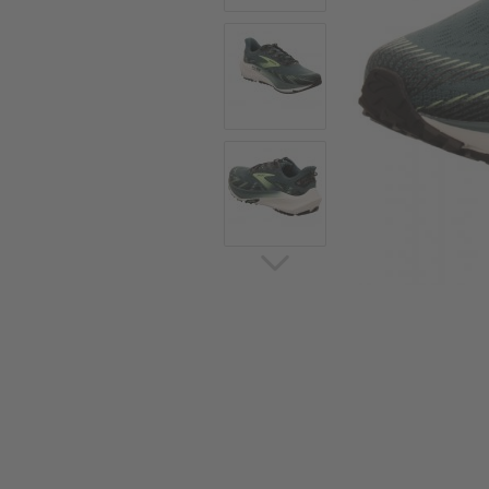
Sommerschuhe
Sa
Sl
Sn
Jagdschuhe
Pf
St
Ou
Jagdschuhe für Damen
St
So
Winterjagd und
Ou
Gummistiefel
St
Zwiegenähte Jagdschuhe
Ko
Sa
Sl
Sn
Sti