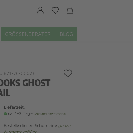
GRÖSSENBERATER
BLOG
Auf
.:
871-76-0002
)
OOKS GHOST
den
AIL
Merkzettel
Lieferzeit:
ca. 1-2 Tage
(Ausland abweichend)
Bestelle diesen Schuh eine
ganze
Nummer größer
.