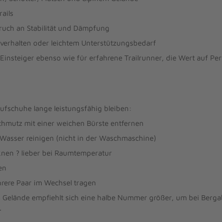
ails
ruch an Stabilität und Dämpfung
lverhalten oder leichtem Unterstützungsbedarf
 Einsteiger ebenso wie für erfahrene Trailrunner, die Wert auf Pe
aufschuhe lange leistungsfähig bleiben:
hmutz mit einer weichen Bürste entfernen
Wasser reinigen (nicht in der Waschmaschine)
knen ? lieber bei Raumtemperatur
en
hrere Paar im Wechsel tragen
m Gelände empfiehlt sich eine halbe Nummer größer, um bei Berga
.