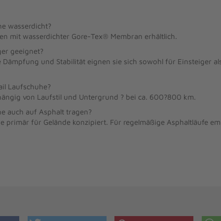
he wasserdicht?
ten mit wasserdichter Gore-Tex® Membran erhältlich.
ger geeignet?
Dämpfung und Stabilität eignen sie sich sowohl für Einsteiger al
ail Laufschuhe?
hängig von Laufstil und Untergrund ? bei ca. 600?800 km.
he auch auf Asphalt tragen?
sie primär für Gelände konzipiert. Für regelmäßige Asphaltläufe em