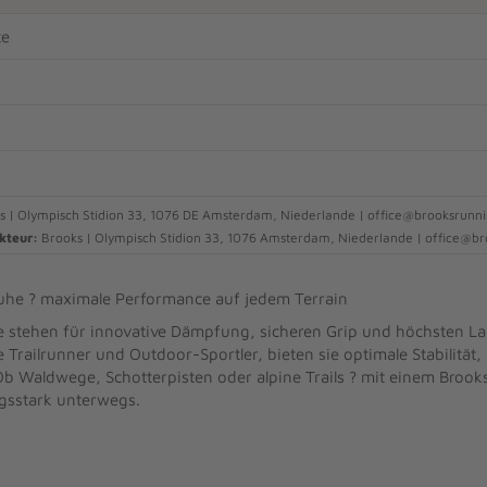
te
 | Olympisch Stidion 33, 1076 DE Amsterdam, Niederlande | office@brooksrunn
kteur:
Brooks | Olympisch Stidion 33, 1076 Amsterdam, Niederlande | office@b
huhe ? maximale Performance auf jedem Terrain
e stehen für innovative Dämpfung, sicheren Grip und höchsten L
e Trailrunner und Outdoor-Sportler, bieten sie optimale Stabilitä
Ob Waldwege, Schotterpisten oder alpine Trails ? mit einem Brooks
ngsstark unterwegs.