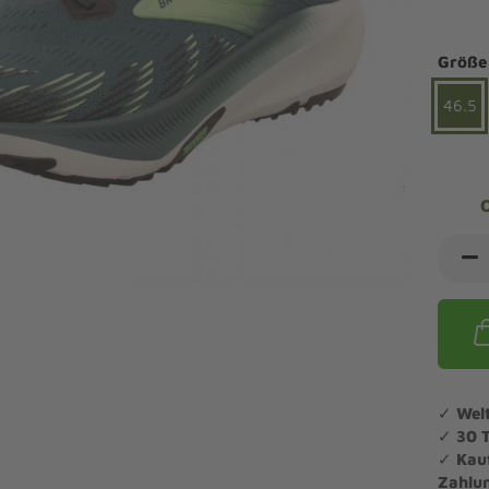
ndalen Komfort
Sandaletten
ipper Komfort
Größe
eaker Komfort
lege und Leisten -
Angebote Outdoorschuhe
iefel Komfort
46.5
tdoor
Barfußschuhe
iefeletten Komfort
cken und Strümpfe -
Schmal, Extrabreit, Hallux
tdoor
eigeisen und Gamaschen
mfortschuhe Sale
ndalen Sale
ipper Sale
eaker Sale
efel Sale
✓
Wel
✓
30 
✓
Kau
Zahlu