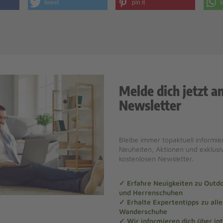
tweet
pin it
t
Melde dich jetzt a
Newsletter
Bleibe immer topaktuell informier
Neuheiten, Aktionen und exklus
kostenlosen Newsletter.
✓ Erfahre Neuigkeiten zu Out
und Herrenschuhen
✓ Erhalte Expertentipps zu al
Wanderschuhe
✓ Wir informieren dich über in