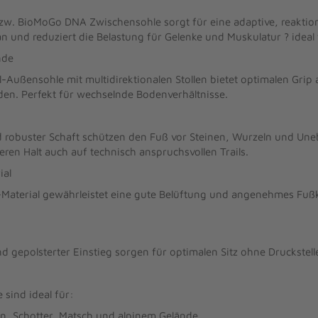
zw. BioMoGo DNA Zwischensohle sorgt für eine adaptive, reaktio
an und reduziert die Belastung für Gelenke und Muskulatur ? ideal 
nde
ail-Außensohle mit multidirektionalen Stollen bietet optimalen Gr
en. Perfekt für wechselnde Bodenverhältnisse.
robuster Schaft schützen den Fuß vor Steinen, Wurzeln und Uneb
eren Halt auch auf technisch anspruchsvollen Trails.
ial
Material gewährleistet eine gute Belüftung und angenehmes Fußk
gepolsterter Einstieg sorgen für optimalen Sitz ohne Druckstell
 sind ideal für:
n, Schotter, Matsch und alpinem Gelände