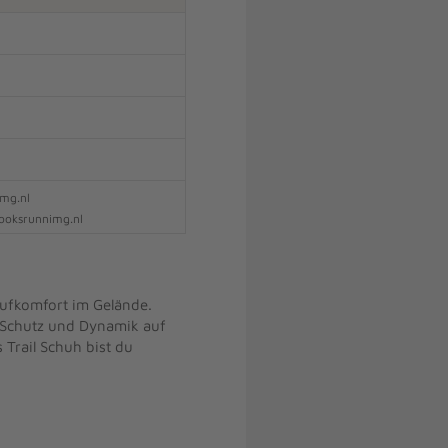
img.nl
rooksrunnimg.nl
aufkomfort im Gelände.
t, Schutz und Dynamik auf
 Trail Schuh bist du