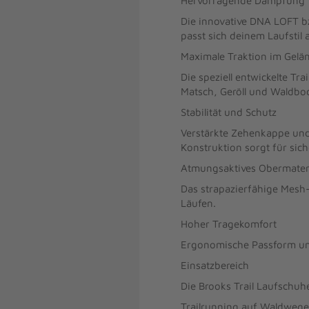
Hervorragende Dämpfung
Die innovative DNA LOFT b
passt sich deinem Laufstil 
Maximale Traktion im Gelä
Die speziell entwickelte Tr
Matsch, Geröll und Waldbod
Stabilität und Schutz
Verstärkte Zehenkappe und 
Konstruktion sorgt für sich
Atmungsaktives Obermater
Das strapazierfähige Mesh-
Läufen.
Hoher Tragekomfort
Ergonomische Passform und 
Einsatzbereich
Die Brooks Trail Laufschuhe
Trailrunning auf Waldwege