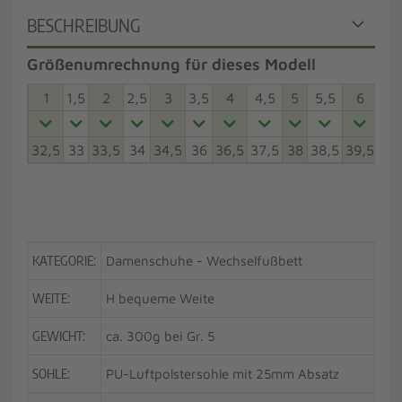
BESCHREIBUNG
Größenumrechnung für dieses Modell
1
1,5
2
2,5
3
3,5
4
4,5
5
5,5
6
6,5
32,5
33
33,5
34
34,5
36
36,5
37,5
38
38,5
39,5
40
KATEGORIE:
Damenschuhe - Wechselfußbett
WEITE:
H bequeme Weite
GEWICHT:
ca. 300g bei Gr. 5
SOHLE:
PU-Luftpolstersohle mit 25mm Absatz