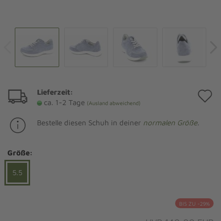
Lieferzeit:
A
ca. 1-2 Tage
(Ausland abweichend)
d
Bestelle diesen Schuh in deiner
normalen Größe
.
M
Größe:
5.5
BIS ZU -29%