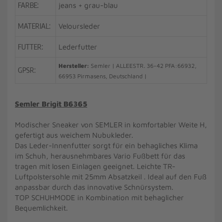
FARBE:
jeans + grau-blau
MATERIAL:
Veloursleder
FUTTER:
Lederfutter
Hersteller:
Semler | ALLEESTR. 36-42 PFA:66932,
GPSR:
66953 Pirmasens, Deutschland |
Semler Brigit B6365
Modischer Sneaker von SEMLER in komfortabler Weite H,
gefertigt aus weichem Nubukleder.
Das Leder-Innenfutter sorgt für ein behagliches Klima
im Schuh, herausnehmbares Vario Fußbett für das
tragen mit losen Einlagen geeignet. Leichte TR-
Luftpolstersohle mit 25mm Absatzkeil . Ideal auf den Fuß
anpassbar durch das innovative Schnürsystem.
TOP SCHUHMODE in Kombination mit behaglicher
Bequemlichkeit.