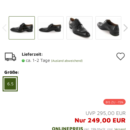
Lieferzeit:
A
ca. 1-2 Tage
(Ausland abweichend)
d
Größe:
M
6.5
BIS ZU -15%
UVP 295,00 EUR
Nur 249,00 EUR
ONLINEPREIS
inkl. 19% MwSt. zzgl.
Versand