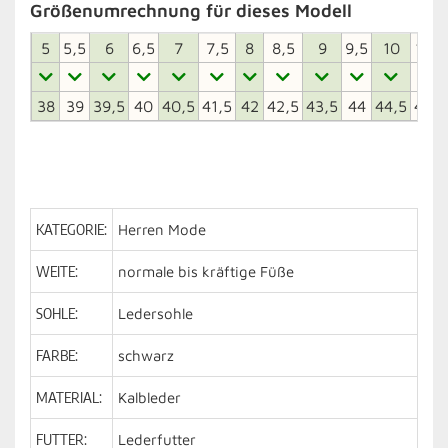
Größenumrechnung für dieses Modell
5
5,5
6
6,5
7
7,5
8
8,5
9
9,5
10
10,5
38
39
39,5
40
40,5
41,5
42
42,5
43,5
44
44,5
45,5
KATEGORIE:
Herren Mode
WEITE:
normale bis kräftige Füße
SOHLE:
Ledersohle
FARBE:
schwarz
MATERIAL:
Kalbleder
FUTTER:
Lederfutter