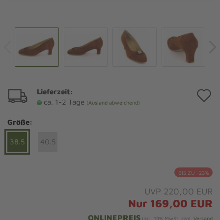
Lieferzeit:
A
ca. 1-2 Tage
(Ausland abweichend)
d
Größe:
M
38.5
40.5
BIS ZU -23%
UVP 220,00 EUR
Nur 169,00 EUR
ONLINEPREIS
inkl. 19% MwSt. zzgl.
Versand