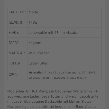
KATEGORIE:
Mode
GEWICHT:
170g
SOHLE:
Ledersohle mit 45mm Absatz
FARBE:
cognac
MATERIAL:
Veloursleder
FUTTER:
Lederfutter
Hersteller:
Attica | Strada Alessandria, 37, 15048
GPSR:
Valenza, Italien | RELOca03@repaolo.191.it
Modischer ATTICA Pumps in bequemer Weite G 1/2 - H,
aus weichem Leder, Lederfutter und weich gepolsterte,
mit Leder überzogene Decksohle mit kleiner Stütze.
Hochwertige Ledersohle mit bequemen 45mm Absatz